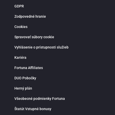
novoregistrovaných zákazníkov sú pripravené atraktívne vstupné bonusy,
GDPR
stávky bez rizika a pravidelné promo akcie. Verní hráči môžu získať rôzne
odmeny, zapojiť sa do súťaží a využiť špeciálne ponuky spojené s významným
športovými udalosťami. Bonusová ponuka sa pravidelne obmieňa a prináša
Zodpovedné hranie
viac možností, ako zvýšiť šancu na výhru. Moderná mobilná aplikácia Fortuna
pre iOS a Android umožňuje pohodlné športové stávkovanie kdekoľvek.
Cookies
Aplikácia poskytuje rýchly prístup k stávkam, live udalostiam, histórii tiketov a
správe hráčskeho účtu. Vďaka notifikáciám budeš vždy informovaný o
najnovších akciách, bonusoch a dôležitých zápasoch. Fortuna kladie dôraz na
Spravovať súbory cookie
zodpovedné hranie a ponúka možnosť nastavenia limitov na vklady, stávky
alebo čas strávený stávkovaním. V prípade otázok je k dispozícii zákaznícka
Vyhlásenie o prístupnosti služieb
podpora prostredníctvom live chatu, ktorá ti rada pomôže rýchlo a
profesionálne. Ak hľadáš spoľahlivú stávkovú kanceláriu so silným zázemím,
bohatou ponukou športových stávok, kvalitnými kurzmi a modernými funkciami
Kariéra
Fortuna je správnou voľbou. Využi možnosti online športového stávkovania,
stav na svoje športové znalosti a vychutnaj si napätie a radosť z výhier na
Fortuna Affiliates
jednom mieste.
DUO Pobočky
Herný plán
Všeobecné podmienky Fortuna
Štatút Vstupné bonusy