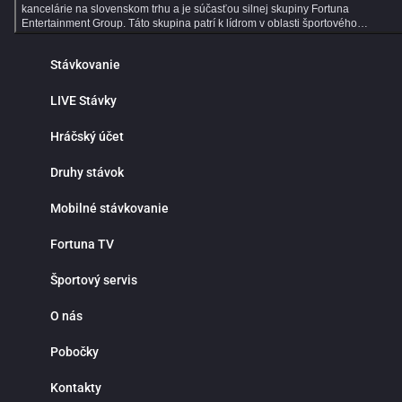
kancelárie na slovenskom trhu a je súčasťou silnej skupiny Fortuna
Entertainment Group. Táto skupina patrí k lídrom v oblasti športového
stávkovania v strednej Európe a už viac ako 30 rokov prináša hráčom kvalitné
služby, širokú ponuku športových stávok a profesionálny zákaznícky servis.
Stávkovanie
Dlhoročné skúsenosti, moderné technológie a dôraz na bezpečnosť robia z
Fortuny ideálne miesto pre všetkých fanúšikov online športového stávkovania.
Online športové stávkovanie vo Fortune ponúka tisíce predzápasových aj live
LIVE Stávky
stávok každý deň. V ponuke nájdeš populárne športy ako futbal, hokej, tenis,
basketbal či volejbal, ale aj motorsport, MMA, e‑športy a mnoho ďalších
Hráčský účet
športových udalostí z celého sveta. Prehľadné rozhranie ti umožní rýchlo nájsť
obľúbené ligy, súťaže a zápasy, na ktoré môžeš stávkovať za atraktívnych
kurzov. Jednou z hlavných výhod online športového stávkovania je pohodlie a
Druhy stávok
nepretržitý prístup k stávkam. Nemusíš navštevovať kamenné pobočky ani
čakať v radoch. Športové stávky máš vždy poruke v mobile, tablete alebo
Mobilné stávkovanie
počítači. Fortuna funguje nonstop a ponúka rýchle vyhodnotenie tiketov,
okamžité pripísanie výhier, bezpečné vklady a výbery a maximálnu diskrétnosť
Prečo stávkovať práve vo Fortune? Okrem bohatej ponuky športových udalostí
Fortuna TV
sa môžeš spoľahnúť na výhodné stávkové kurzy, detailné štatistiky a prehľad
analýzy zápasov. Fortuna patrí medzi najlepšie stávkové kancelárie v pokrytí
Športový servis
domácich aj zahraničných líg, vrátane slovenského a českého futbalu či hokej
Či už preferuješ single stávky, kombinované tikety alebo systémové
stávkovanie, Fortuna ti poskytne všetky nástroje na profesionálne tipovanie.
O nás
Live stávky prinášajú maximálny adrenalín a možnosť reagovať na priebeh
zápasu v reálnom čase. Kurzy sa neustále aktualizujú a ty môžeš stávkovať
Pobočky
počas celého stretnutia. Stav na góly, rohy, fauly, vylúčenia alebo ďalší vývoj
zápasu a využi najlepšie príležitosti priamo počas hry. Live stávkovanie je
ideálne pre skúsenejších tipérov aj pre hráčov, ktorí majú radi dynamiku a
Kontakty
rýchle rozhodovanie. Fortuna myslí aj na nových hráčov. Pre