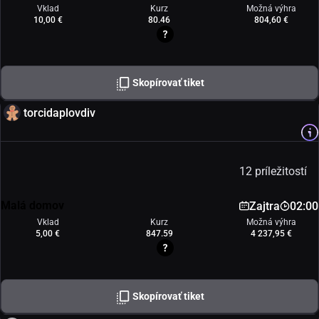
Vklad
Kurz
Možná výhra
10,00 €
80.46
804,60 €
Skopírovať tiket
torcidaplovdiv
12 príležitostí
Malá domov
Zajtra
02:00
Vklad
Kurz
Možná výhra
5,00 €
847.59
4 237,95 €
Skopírovať tiket