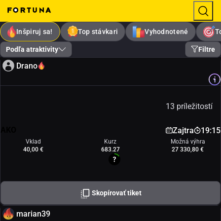
Inšpiruj sa!
Top stávkari
Vyhodnotené
T
Podľa atraktivity
Filtre
Drano
13 príležitostí
AKO
Zajtra
19:15
Vklad
Kurz
Možná výhra
40,00 €
683.27
27 330,80 €
Skopírovať tiket
marian39