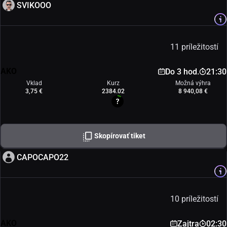
SVIKOOO
11 príležitostí
AKO
Do 3 hod.
21:30
Vklad
Kurz
Možná výhra
3,75 €
2384.02
8 940,08 €
Skopírovať tiket
CAPOCAPO22
10 príležitostí
AKO
Zajtra
02:30