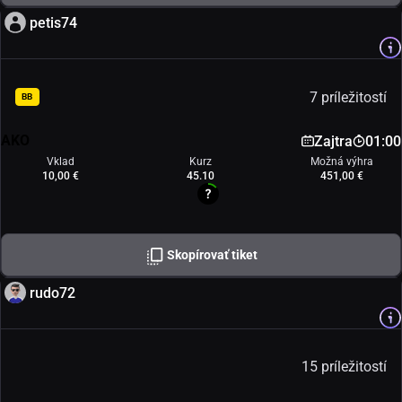
petis74
7 príležitostí
BB
AKO
Zajtra
01:00
Vklad
Kurz
Možná výhra
10,00 €
45.10
451,00 €
Skopírovať tiket
rudo72
15 príležitostí