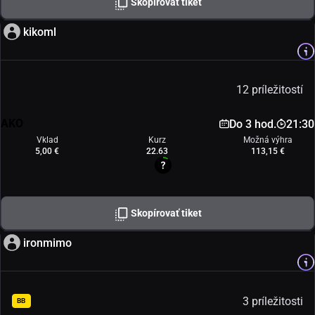
Skopírovať tiket
kikoml
12 príležitostí
AKO
Do 3 hod.
21:30
Vklad
Kurz
Možná výhra
5,00 €
22.63
113,15 €
Skopírovať tiket
ironmimo
3 príležitosti
BB