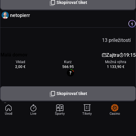
Skopírovať tiket
netopierr
13 príležitostí
Malá domov
Zajtra
19:15
Vklad
Kurz
Možná výhra
2,00 €
566.95
1 133,90 €
Skopírovať tiket
stanco1
Úvod
Live
Športy
Tikety
Casino
3 príležitosti
BB