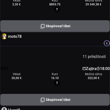
Vklad
Kurz
Možná výhra
3,30 €
8893.75
29 349,38 €
Skopírovať tiket
moto78
11 príležitostí
AKO
Zajtra
18:00
Vklad
Kurz
Možná výhra
20,00 €
16.10
322,00 €
Skopírovať tiket