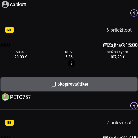
capkott
6 príležitostí
BB
AKO
Zajtra
15:00
Vklad
Kurz
Možná výhra
20,00 €
5.36
107,20 €
Skopírovať tiket
PETO757
7 príležitostí
BB
AKO
Zajtra
17:00