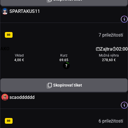
SPARTAKUS11
7 príležitostí
BB
AKO
Zajtra
02:00
Vklad
Kurz
Možná výhra
4,00 €
69.65
278,60 €
Skopírovať tiket
scaodddddd
6 príležitostí
BB