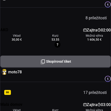
8 príležitostí
AKO
Zajtra
02:00
Vklad
Kurz
Možná výhra
30,00 €
53.55
1 606,50 €
Skopírovať tiket
moto78
17 príležitostí
BB
Malá domov
Zajtra
03:00
Vklad
Kurz
Možná výhra