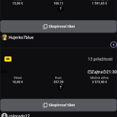
15,00 €
106.11
1 591,65 €
Skopírovať tiket
Hujerko7blue
13 príležitostí
BB
AKO
Zajtra
21:30
Vklad
Kurz
Možná výhra
10,00 €
357.39
3 573,90 €
Skopírovať tiket
colorado12