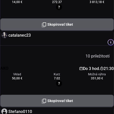
14,00 €
272.37
3 813,18 €
Skopírovať tiket
catalanec23
10 príležitostí
AKO
Do 3 hod.
21:30
Vklad
Kurz
Možná výhra
50,00 €
7.02
351,00 €
Skopírovať tiket
Stefano0110