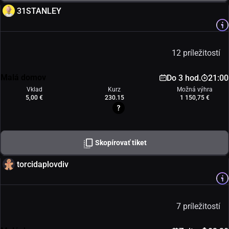
31STANLEY
12 príležitostí
Malá domov
Do 3 hod.
21:00
Vklad
Kurz
Možná výhra
5,00 €
230.15
1 150,75 €
Skopírovať tiket
torcidaplovdiv
7 príležitostí