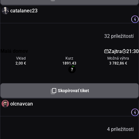
catalanec23
32 príležitostí
Malá domov
Zajtra
21:30
Vklad
Kurz
Možná výhra
2,00 €
1891.43
3 782,86 €
Skopírovať tiket
olcnavcan
4 príležitosti