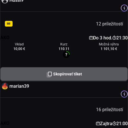
Hussi9
12 príležitostí
BB
AKO
Do 3 hod.
21:30
Vklad
Kurz
Možná výhra
10,00 €
110.11
1 101,10 €
Skopírovať tiket
marian39
16 príležitostí
AKO
Zajtra
21:00