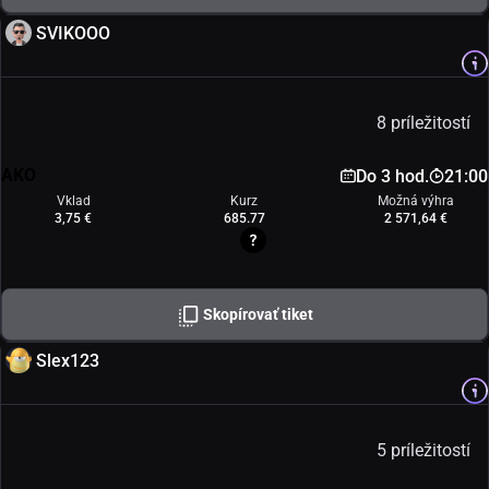
SVIKOOO
8 príležitostí
AKO
Do 3 hod.
21:00
Vklad
Kurz
Možná výhra
3,75 €
685.77
2 571,64 €
Skopírovať tiket
Slex123
5 príležitostí