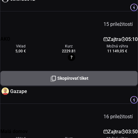
15 príležitostí
AKO
Zajtra
05:10
Vklad
Kurz
Možná výhra
5,00 €
2229.81
11 149,05 €
Skopírovať tiket
Gazape
16 príležitostí
Malá domov
Zajtra
03:50