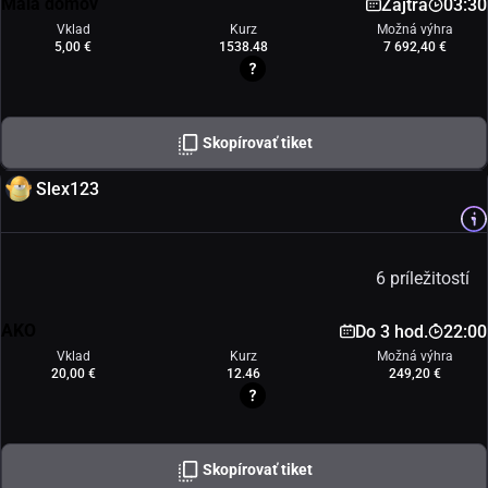
Malá domov
Zajtra
03:30
Vklad
Kurz
Možná výhra
5,00 €
1538.48
7 692,40 €
Skopírovať tiket
Slex123
6 príležitostí
AKO
Do 3 hod.
22:00
Vklad
Kurz
Možná výhra
20,00 €
12.46
249,20 €
Skopírovať tiket