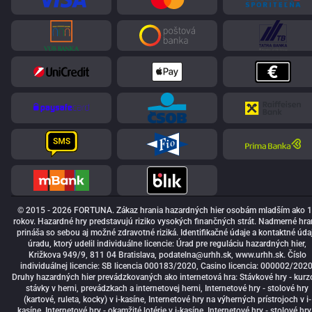
© 2015 - 2026 FORTUNA. Zákaz hrania hazardných hier osobám mladším ako 
rokov. Hazardné hry predstavujú riziko vysokých finančných strát. Nadmerné hra
prináša so sebou aj možné zdravotné riziká. Identifikačné údaje a kontaktné úda
úradu, ktorý udelil individuálne licencie: Úrad pre reguláciu hazardných hier,
Križkova 949/9, 811 04 Bratislava,
podatelna@urhh.sk
, www.urhh.sk. Číslo
individuálnej licencie: SB licencia 000183/2020, Casino licencia: 000002/2020
Druhy hazardných hier prevádzkovaných ako internetová hra: Stávkové hry - kurz
stávky v herni, prevádzkach a internetovej herni, Internetové hry - stolové hry
(kartové, ruleta, kocky) v i-kasíne, Internetové hry na výherných prístrojoch v i-
kasíne, Internetové hry - okamžité lotérie v i-kasíne, Internetové hry - stolové hry