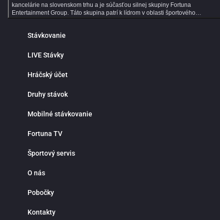
kancelárie na slovenskom trhu a je súčasťou silnej skupiny Fortuna
Entertainment Group. Táto skupina patrí k lídrom v oblasti športového
stávkovania v strednej Európe a už viac ako 30 rokov prináša hráčom kvalitné
služby, širokú ponuku športových stávok a profesionálny zákaznícky servis.
Stávkovanie
Dlhoročné skúsenosti, moderné technológie a dôraz na bezpečnosť robia z
Fortuny ideálne miesto pre všetkých fanúšikov online športového stávkovania.
Online športové stávkovanie vo Fortune ponúka tisíce predzápasových aj live
LIVE Stávky
stávok každý deň. V ponuke nájdeš populárne športy ako futbal, hokej, tenis,
basketbal či volejbal, ale aj motorsport, MMA, e‑športy a mnoho ďalších
Hráčský účet
športových udalostí z celého sveta. Prehľadné rozhranie ti umožní rýchlo nájsť
obľúbené ligy, súťaže a zápasy, na ktoré môžeš stávkovať za atraktívnych
kurzov. Jednou z hlavných výhod online športového stávkovania je pohodlie a
Druhy stávok
nepretržitý prístup k stávkam. Nemusíš navštevovať kamenné pobočky ani
čakať v radoch. Športové stávky máš vždy poruke v mobile, tablete alebo
Mobilné stávkovanie
počítači. Fortuna funguje nonstop a ponúka rýchle vyhodnotenie tiketov,
okamžité pripísanie výhier, bezpečné vklady a výbery a maximálnu diskrétnosť
Prečo stávkovať práve vo Fortune? Okrem bohatej ponuky športových udalostí
Fortuna TV
sa môžeš spoľahnúť na výhodné stávkové kurzy, detailné štatistiky a prehľad
analýzy zápasov. Fortuna patrí medzi najlepšie stávkové kancelárie v pokrytí
Športový servis
domácich aj zahraničných líg, vrátane slovenského a českého futbalu či hokej
Či už preferuješ single stávky, kombinované tikety alebo systémové
stávkovanie, Fortuna ti poskytne všetky nástroje na profesionálne tipovanie.
O nás
Live stávky prinášajú maximálny adrenalín a možnosť reagovať na priebeh
zápasu v reálnom čase. Kurzy sa neustále aktualizujú a ty môžeš stávkovať
Pobočky
počas celého stretnutia. Stav na góly, rohy, fauly, vylúčenia alebo ďalší vývoj
zápasu a využi najlepšie príležitosti priamo počas hry. Live stávkovanie je
ideálne pre skúsenejších tipérov aj pre hráčov, ktorí majú radi dynamiku a
Kontakty
rýchle rozhodovanie. Fortuna myslí aj na nových hráčov. Pre