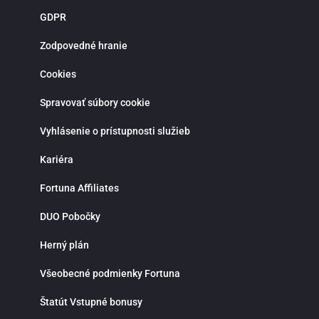
novoregistrovaných zákazníkov sú pripravené atraktívne vstupné bonusy,
GDPR
stávky bez rizika a pravidelné promo akcie. Verní hráči môžu získať rôzne
odmeny, zapojiť sa do súťaží a využiť špeciálne ponuky spojené s významným
športovými udalosťami. Bonusová ponuka sa pravidelne obmieňa a prináša
Zodpovedné hranie
viac možností, ako zvýšiť šancu na výhru. Moderná mobilná aplikácia Fortuna
pre iOS a Android umožňuje pohodlné športové stávkovanie kdekoľvek.
Cookies
Aplikácia poskytuje rýchly prístup k stávkam, live udalostiam, histórii tiketov a
správe hráčskeho účtu. Vďaka notifikáciám budeš vždy informovaný o
najnovších akciách, bonusoch a dôležitých zápasoch. Fortuna kladie dôraz na
Spravovať súbory cookie
zodpovedné hranie a ponúka možnosť nastavenia limitov na vklady, stávky
alebo čas strávený stávkovaním. V prípade otázok je k dispozícii zákaznícka
Vyhlásenie o prístupnosti služieb
podpora prostredníctvom live chatu, ktorá ti rada pomôže rýchlo a
profesionálne. Ak hľadáš spoľahlivú stávkovú kanceláriu so silným zázemím,
bohatou ponukou športových stávok, kvalitnými kurzmi a modernými funkciami
Kariéra
Fortuna je správnou voľbou. Využi možnosti online športového stávkovania,
stav na svoje športové znalosti a vychutnaj si napätie a radosť z výhier na
Fortuna Affiliates
jednom mieste.
DUO Pobočky
Herný plán
Všeobecné podmienky Fortuna
Štatút Vstupné bonusy