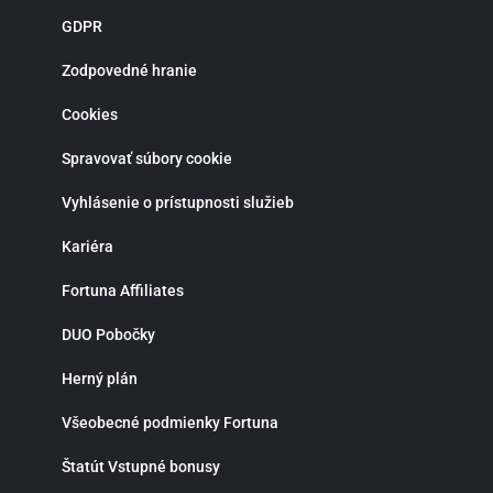
novoregistrovaných zákazníkov sú pripravené atraktívne vstupné bonusy,
GDPR
stávky bez rizika a pravidelné promo akcie. Verní hráči môžu získať rôzne
odmeny, zapojiť sa do súťaží a využiť špeciálne ponuky spojené s významným
športovými udalosťami. Bonusová ponuka sa pravidelne obmieňa a prináša
Zodpovedné hranie
viac možností, ako zvýšiť šancu na výhru. Moderná mobilná aplikácia Fortuna
pre iOS a Android umožňuje pohodlné športové stávkovanie kdekoľvek.
Cookies
Aplikácia poskytuje rýchly prístup k stávkam, live udalostiam, histórii tiketov a
správe hráčskeho účtu. Vďaka notifikáciám budeš vždy informovaný o
najnovších akciách, bonusoch a dôležitých zápasoch. Fortuna kladie dôraz na
Spravovať súbory cookie
zodpovedné hranie a ponúka možnosť nastavenia limitov na vklady, stávky
alebo čas strávený stávkovaním. V prípade otázok je k dispozícii zákaznícka
Vyhlásenie o prístupnosti služieb
podpora prostredníctvom live chatu, ktorá ti rada pomôže rýchlo a
profesionálne. Ak hľadáš spoľahlivú stávkovú kanceláriu so silným zázemím,
bohatou ponukou športových stávok, kvalitnými kurzmi a modernými funkciami
Kariéra
Fortuna je správnou voľbou. Využi možnosti online športového stávkovania,
stav na svoje športové znalosti a vychutnaj si napätie a radosť z výhier na
Fortuna Affiliates
jednom mieste.
DUO Pobočky
Herný plán
Všeobecné podmienky Fortuna
Štatút Vstupné bonusy