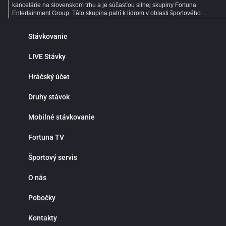
kancelárie na slovenskom trhu a je súčasťou silnej skupiny Fortuna
Entertainment Group. Táto skupina patrí k lídrom v oblasti športového
stávkovania v strednej Európe a už viac ako 30 rokov prináša hráčom kvalitné
služby, širokú ponuku športových stávok a profesionálny zákaznícky servis.
Stávkovanie
Dlhoročné skúsenosti, moderné technológie a dôraz na bezpečnosť robia z
Fortuny ideálne miesto pre všetkých fanúšikov online športového stávkovania.
Online športové stávkovanie vo Fortune ponúka tisíce predzápasových aj live
LIVE Stávky
stávok každý deň. V ponuke nájdeš populárne športy ako futbal, hokej, tenis,
basketbal či volejbal, ale aj motorsport, MMA, e‑športy a mnoho ďalších
Hráčský účet
športových udalostí z celého sveta. Prehľadné rozhranie ti umožní rýchlo nájsť
obľúbené ligy, súťaže a zápasy, na ktoré môžeš stávkovať za atraktívnych
kurzov. Jednou z hlavných výhod online športového stávkovania je pohodlie a
Druhy stávok
nepretržitý prístup k stávkam. Nemusíš navštevovať kamenné pobočky ani
čakať v radoch. Športové stávky máš vždy poruke v mobile, tablete alebo
Mobilné stávkovanie
počítači. Fortuna funguje nonstop a ponúka rýchle vyhodnotenie tiketov,
okamžité pripísanie výhier, bezpečné vklady a výbery a maximálnu diskrétnosť
Prečo stávkovať práve vo Fortune? Okrem bohatej ponuky športových udalostí
Fortuna TV
sa môžeš spoľahnúť na výhodné stávkové kurzy, detailné štatistiky a prehľad
analýzy zápasov. Fortuna patrí medzi najlepšie stávkové kancelárie v pokrytí
Športový servis
domácich aj zahraničných líg, vrátane slovenského a českého futbalu či hokej
Či už preferuješ single stávky, kombinované tikety alebo systémové
stávkovanie, Fortuna ti poskytne všetky nástroje na profesionálne tipovanie.
O nás
Live stávky prinášajú maximálny adrenalín a možnosť reagovať na priebeh
zápasu v reálnom čase. Kurzy sa neustále aktualizujú a ty môžeš stávkovať
Pobočky
počas celého stretnutia. Stav na góly, rohy, fauly, vylúčenia alebo ďalší vývoj
zápasu a využi najlepšie príležitosti priamo počas hry. Live stávkovanie je
ideálne pre skúsenejších tipérov aj pre hráčov, ktorí majú radi dynamiku a
Kontakty
rýchle rozhodovanie. Fortuna myslí aj na nových hráčov. Pre