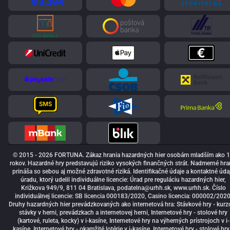
© 2015 - 2026 FORTUNA. Zákaz hrania hazardných hier osobám mladším ako 
rokov. Hazardné hry predstavujú riziko vysokých finančných strát. Nadmerné hra
prináša so sebou aj možné zdravotné riziká. Identifikačné údaje a kontaktné úda
úradu, ktorý udelil individuálne licencie: Úrad pre reguláciu hazardných hier,
Križkova 949/9, 811 04 Bratislava,
podatelna@urhh.sk
, www.urhh.sk. Číslo
individuálnej licencie: SB licencia 000183/2020, Casino licencia: 000002/2020
Druhy hazardných hier prevádzkovaných ako internetová hra: Stávkové hry - kurz
stávky v herni, prevádzkach a internetovej herni, Internetové hry - stolové hry
(kartové, ruleta, kocky) v i-kasíne, Internetové hry na výherných prístrojoch v i-
kasíne, Internetové hry - okamžité lotérie v i-kasíne, Internetové hry - stolové hry