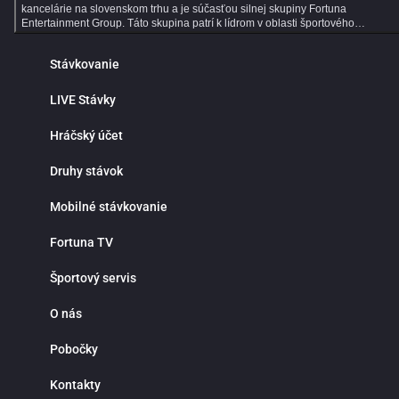
kancelárie na slovenskom trhu a je súčasťou silnej skupiny Fortuna
Entertainment Group. Táto skupina patrí k lídrom v oblasti športového
stávkovania v strednej Európe a už viac ako 30 rokov prináša hráčom kvalitné
služby, širokú ponuku športových stávok a profesionálny zákaznícky servis.
Stávkovanie
Dlhoročné skúsenosti, moderné technológie a dôraz na bezpečnosť robia z
Fortuny ideálne miesto pre všetkých fanúšikov online športového stávkovania.
Online športové stávkovanie vo Fortune ponúka tisíce predzápasových aj live
LIVE Stávky
stávok každý deň. V ponuke nájdeš populárne športy ako futbal, hokej, tenis,
basketbal či volejbal, ale aj motorsport, MMA, e‑športy a mnoho ďalších
Hráčský účet
športových udalostí z celého sveta. Prehľadné rozhranie ti umožní rýchlo nájsť
obľúbené ligy, súťaže a zápasy, na ktoré môžeš stávkovať za atraktívnych
kurzov. Jednou z hlavných výhod online športového stávkovania je pohodlie a
Druhy stávok
nepretržitý prístup k stávkam. Nemusíš navštevovať kamenné pobočky ani
čakať v radoch. Športové stávky máš vždy poruke v mobile, tablete alebo
Mobilné stávkovanie
počítači. Fortuna funguje nonstop a ponúka rýchle vyhodnotenie tiketov,
okamžité pripísanie výhier, bezpečné vklady a výbery a maximálnu diskrétnosť
Prečo stávkovať práve vo Fortune? Okrem bohatej ponuky športových udalostí
Fortuna TV
sa môžeš spoľahnúť na výhodné stávkové kurzy, detailné štatistiky a prehľad
analýzy zápasov. Fortuna patrí medzi najlepšie stávkové kancelárie v pokrytí
Športový servis
domácich aj zahraničných líg, vrátane slovenského a českého futbalu či hokej
Či už preferuješ single stávky, kombinované tikety alebo systémové
stávkovanie, Fortuna ti poskytne všetky nástroje na profesionálne tipovanie.
O nás
Live stávky prinášajú maximálny adrenalín a možnosť reagovať na priebeh
zápasu v reálnom čase. Kurzy sa neustále aktualizujú a ty môžeš stávkovať
Pobočky
počas celého stretnutia. Stav na góly, rohy, fauly, vylúčenia alebo ďalší vývoj
zápasu a využi najlepšie príležitosti priamo počas hry. Live stávkovanie je
ideálne pre skúsenejších tipérov aj pre hráčov, ktorí majú radi dynamiku a
Kontakty
rýchle rozhodovanie. Fortuna myslí aj na nových hráčov. Pre