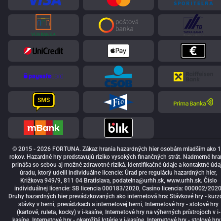
© 2015 - 2026 FORTUNA. Zákaz hrania hazardných hier osobám mladším ako 
rokov. Hazardné hry predstavujú riziko vysokých finančných strát. Nadmerné hra
prináša so sebou aj možné zdravotné riziká. Identifikačné údaje a kontaktné úda
úradu, ktorý udelil individuálne licencie: Úrad pre reguláciu hazardných hier,
Križkova 949/9, 811 04 Bratislava,
podatelna@urhh.sk
, www.urhh.sk. Číslo
individuálnej licencie: SB licencia 000183/2020, Casino licencia: 000002/2020
Druhy hazardných hier prevádzkovaných ako internetová hra: Stávkové hry - kurz
stávky v herni, prevádzkach a internetovej herni, Internetové hry - stolové hry
(kartové, ruleta, kocky) v i-kasíne, Internetové hry na výherných prístrojoch v i-
kasíne, Internetové hry - okamžité lotérie v i-kasíne, Internetové hry - stolové hry