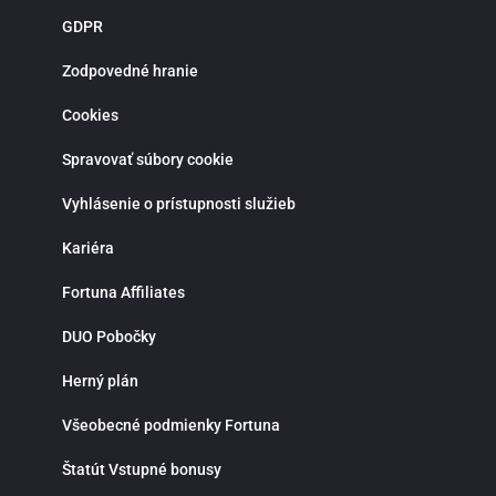
novoregistrovaných zákazníkov sú pripravené atraktívne vstupné bonusy,
GDPR
stávky bez rizika a pravidelné promo akcie. Verní hráči môžu získať rôzne
odmeny, zapojiť sa do súťaží a využiť špeciálne ponuky spojené s významným
športovými udalosťami. Bonusová ponuka sa pravidelne obmieňa a prináša
Zodpovedné hranie
viac možností, ako zvýšiť šancu na výhru. Moderná mobilná aplikácia Fortuna
pre iOS a Android umožňuje pohodlné športové stávkovanie kdekoľvek.
Cookies
Aplikácia poskytuje rýchly prístup k stávkam, live udalostiam, histórii tiketov a
správe hráčskeho účtu. Vďaka notifikáciám budeš vždy informovaný o
najnovších akciách, bonusoch a dôležitých zápasoch. Fortuna kladie dôraz na
Spravovať súbory cookie
zodpovedné hranie a ponúka možnosť nastavenia limitov na vklady, stávky
alebo čas strávený stávkovaním. V prípade otázok je k dispozícii zákaznícka
Vyhlásenie o prístupnosti služieb
podpora prostredníctvom live chatu, ktorá ti rada pomôže rýchlo a
profesionálne. Ak hľadáš spoľahlivú stávkovú kanceláriu so silným zázemím,
bohatou ponukou športových stávok, kvalitnými kurzmi a modernými funkciami
Kariéra
Fortuna je správnou voľbou. Využi možnosti online športového stávkovania,
stav na svoje športové znalosti a vychutnaj si napätie a radosť z výhier na
Fortuna Affiliates
jednom mieste.
DUO Pobočky
Herný plán
Všeobecné podmienky Fortuna
Štatút Vstupné bonusy