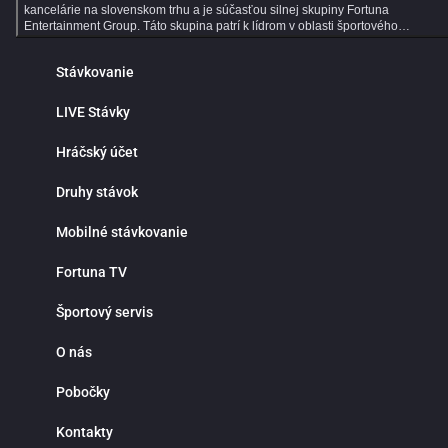
kancelárie na slovenskom trhu a je súčasťou silnej skupiny Fortuna
Entertainment Group. Táto skupina patrí k lídrom v oblasti športového
stávkovania v strednej Európe a už viac ako 30 rokov prináša hráčom kvalitné
služby, širokú ponuku športových stávok a profesionálny zákaznícky servis.
Stávkovanie
Dlhoročné skúsenosti, moderné technológie a dôraz na bezpečnosť robia z
Fortuny ideálne miesto pre všetkých fanúšikov online športového stávkovania.
Online športové stávkovanie vo Fortune ponúka tisíce predzápasových aj live
LIVE Stávky
stávok každý deň. V ponuke nájdeš populárne športy ako futbal, hokej, tenis,
basketbal či volejbal, ale aj motorsport, MMA, e‑športy a mnoho ďalších
Hráčský účet
športových udalostí z celého sveta. Prehľadné rozhranie ti umožní rýchlo nájsť
obľúbené ligy, súťaže a zápasy, na ktoré môžeš stávkovať za atraktívnych
kurzov. Jednou z hlavných výhod online športového stávkovania je pohodlie a
Druhy stávok
nepretržitý prístup k stávkam. Nemusíš navštevovať kamenné pobočky ani
čakať v radoch. Športové stávky máš vždy poruke v mobile, tablete alebo
Mobilné stávkovanie
počítači. Fortuna funguje nonstop a ponúka rýchle vyhodnotenie tiketov,
okamžité pripísanie výhier, bezpečné vklady a výbery a maximálnu diskrétnosť
Prečo stávkovať práve vo Fortune? Okrem bohatej ponuky športových udalostí
Fortuna TV
sa môžeš spoľahnúť na výhodné stávkové kurzy, detailné štatistiky a prehľad
analýzy zápasov. Fortuna patrí medzi najlepšie stávkové kancelárie v pokrytí
Športový servis
domácich aj zahraničných líg, vrátane slovenského a českého futbalu či hokej
Či už preferuješ single stávky, kombinované tikety alebo systémové
stávkovanie, Fortuna ti poskytne všetky nástroje na profesionálne tipovanie.
O nás
Live stávky prinášajú maximálny adrenalín a možnosť reagovať na priebeh
zápasu v reálnom čase. Kurzy sa neustále aktualizujú a ty môžeš stávkovať
Pobočky
počas celého stretnutia. Stav na góly, rohy, fauly, vylúčenia alebo ďalší vývoj
zápasu a využi najlepšie príležitosti priamo počas hry. Live stávkovanie je
ideálne pre skúsenejších tipérov aj pre hráčov, ktorí majú radi dynamiku a
Kontakty
rýchle rozhodovanie. Fortuna myslí aj na nových hráčov. Pre