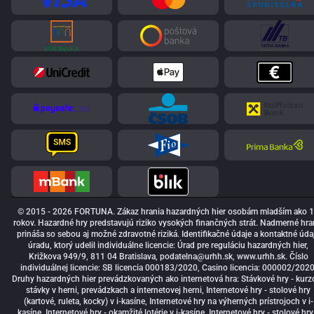
© 2015 - 2026 FORTUNA. Zákaz hrania hazardných hier osobám mladším ako 
rokov. Hazardné hry predstavujú riziko vysokých finančných strát. Nadmerné hra
prináša so sebou aj možné zdravotné riziká. Identifikačné údaje a kontaktné úda
úradu, ktorý udelil individuálne licencie: Úrad pre reguláciu hazardných hier,
Križkova 949/9, 811 04 Bratislava,
podatelna@urhh.sk
, www.urhh.sk. Číslo
individuálnej licencie: SB licencia 000183/2020, Casino licencia: 000002/2020
Druhy hazardných hier prevádzkovaných ako internetová hra: Stávkové hry - kurz
stávky v herni, prevádzkach a internetovej herni, Internetové hry - stolové hry
(kartové, ruleta, kocky) v i-kasíne, Internetové hry na výherných prístrojoch v i-
kasíne, Internetové hry - okamžité lotérie v i-kasíne, Internetové hry - stolové hry