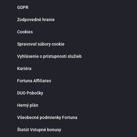
novoregistrovaných zákazníkov sú pripravené atraktívne vstupné bonusy,
GDPR
stávky bez rizika a pravidelné promo akcie. Verní hráči môžu získať rôzne
odmeny, zapojiť sa do súťaží a využiť špeciálne ponuky spojené s významným
športovými udalosťami. Bonusová ponuka sa pravidelne obmieňa a prináša
Zodpovedné hranie
viac možností, ako zvýšiť šancu na výhru. Moderná mobilná aplikácia Fortuna
pre iOS a Android umožňuje pohodlné športové stávkovanie kdekoľvek.
Cookies
Aplikácia poskytuje rýchly prístup k stávkam, live udalostiam, histórii tiketov a
správe hráčskeho účtu. Vďaka notifikáciám budeš vždy informovaný o
najnovších akciách, bonusoch a dôležitých zápasoch. Fortuna kladie dôraz na
Spravovať súbory cookie
zodpovedné hranie a ponúka možnosť nastavenia limitov na vklady, stávky
alebo čas strávený stávkovaním. V prípade otázok je k dispozícii zákaznícka
Vyhlásenie o prístupnosti služieb
podpora prostredníctvom live chatu, ktorá ti rada pomôže rýchlo a
profesionálne. Ak hľadáš spoľahlivú stávkovú kanceláriu so silným zázemím,
bohatou ponukou športových stávok, kvalitnými kurzmi a modernými funkciami
Kariéra
Fortuna je správnou voľbou. Využi možnosti online športového stávkovania,
stav na svoje športové znalosti a vychutnaj si napätie a radosť z výhier na
Fortuna Affiliates
jednom mieste.
DUO Pobočky
Herný plán
Všeobecné podmienky Fortuna
Štatút Vstupné bonusy