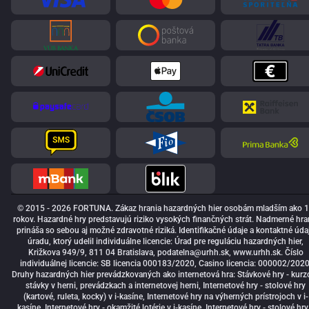
© 2015 - 2026 FORTUNA. Zákaz hrania hazardných hier osobám mladším ako 
rokov. Hazardné hry predstavujú riziko vysokých finančných strát. Nadmerné hra
prináša so sebou aj možné zdravotné riziká. Identifikačné údaje a kontaktné úda
úradu, ktorý udelil individuálne licencie: Úrad pre reguláciu hazardných hier,
Križkova 949/9, 811 04 Bratislava,
podatelna@urhh.sk
, www.urhh.sk. Číslo
individuálnej licencie: SB licencia 000183/2020, Casino licencia: 000002/2020
Druhy hazardných hier prevádzkovaných ako internetová hra: Stávkové hry - kurz
stávky v herni, prevádzkach a internetovej herni, Internetové hry - stolové hry
(kartové, ruleta, kocky) v i-kasíne, Internetové hry na výherných prístrojoch v i-
kasíne, Internetové hry - okamžité lotérie v i-kasíne, Internetové hry - stolové hry