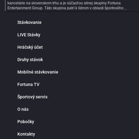
kancelárie na slovenskom trhu a je súčasťou silnej skupiny Fortuna
Entertainment Group. Táto skupina patrí k lídrom v oblasti športového
stávkovania v strednej Európe a už viac ako 30 rokov prináša hráčom kvalitné
služby, širokú ponuku športových stávok a profesionálny zákaznícky servis.
Stávkovanie
Dlhoročné skúsenosti, moderné technológie a dôraz na bezpečnosť robia z
Fortuny ideálne miesto pre všetkých fanúšikov online športového stávkovania.
Online športové stávkovanie vo Fortune ponúka tisíce predzápasových aj live
LIVE Stávky
stávok každý deň. V ponuke nájdeš populárne športy ako futbal, hokej, tenis,
basketbal či volejbal, ale aj motorsport, MMA, e‑športy a mnoho ďalších
Hráčský účet
športových udalostí z celého sveta. Prehľadné rozhranie ti umožní rýchlo nájsť
obľúbené ligy, súťaže a zápasy, na ktoré môžeš stávkovať za atraktívnych
kurzov. Jednou z hlavných výhod online športového stávkovania je pohodlie a
Druhy stávok
nepretržitý prístup k stávkam. Nemusíš navštevovať kamenné pobočky ani
čakať v radoch. Športové stávky máš vždy poruke v mobile, tablete alebo
Mobilné stávkovanie
počítači. Fortuna funguje nonstop a ponúka rýchle vyhodnotenie tiketov,
okamžité pripísanie výhier, bezpečné vklady a výbery a maximálnu diskrétnosť
Prečo stávkovať práve vo Fortune? Okrem bohatej ponuky športových udalostí
Fortuna TV
sa môžeš spoľahnúť na výhodné stávkové kurzy, detailné štatistiky a prehľad
analýzy zápasov. Fortuna patrí medzi najlepšie stávkové kancelárie v pokrytí
Športový servis
domácich aj zahraničných líg, vrátane slovenského a českého futbalu či hokej
Či už preferuješ single stávky, kombinované tikety alebo systémové
stávkovanie, Fortuna ti poskytne všetky nástroje na profesionálne tipovanie.
O nás
Live stávky prinášajú maximálny adrenalín a možnosť reagovať na priebeh
zápasu v reálnom čase. Kurzy sa neustále aktualizujú a ty môžeš stávkovať
Pobočky
počas celého stretnutia. Stav na góly, rohy, fauly, vylúčenia alebo ďalší vývoj
zápasu a využi najlepšie príležitosti priamo počas hry. Live stávkovanie je
ideálne pre skúsenejších tipérov aj pre hráčov, ktorí majú radi dynamiku a
Kontakty
rýchle rozhodovanie. Fortuna myslí aj na nových hráčov. Pre