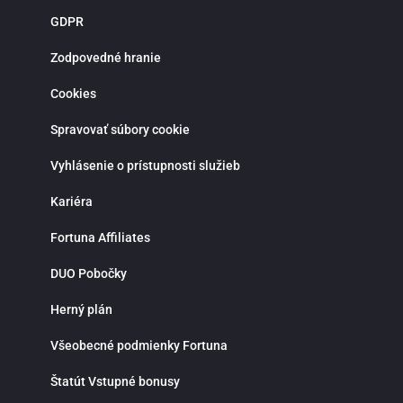
novoregistrovaných zákazníkov sú pripravené atraktívne vstupné bonusy,
GDPR
stávky bez rizika a pravidelné promo akcie. Verní hráči môžu získať rôzne
odmeny, zapojiť sa do súťaží a využiť špeciálne ponuky spojené s významným
športovými udalosťami. Bonusová ponuka sa pravidelne obmieňa a prináša
Zodpovedné hranie
viac možností, ako zvýšiť šancu na výhru. Moderná mobilná aplikácia Fortuna
pre iOS a Android umožňuje pohodlné športové stávkovanie kdekoľvek.
Cookies
Aplikácia poskytuje rýchly prístup k stávkam, live udalostiam, histórii tiketov a
správe hráčskeho účtu. Vďaka notifikáciám budeš vždy informovaný o
najnovších akciách, bonusoch a dôležitých zápasoch. Fortuna kladie dôraz na
Spravovať súbory cookie
zodpovedné hranie a ponúka možnosť nastavenia limitov na vklady, stávky
alebo čas strávený stávkovaním. V prípade otázok je k dispozícii zákaznícka
Vyhlásenie o prístupnosti služieb
podpora prostredníctvom live chatu, ktorá ti rada pomôže rýchlo a
profesionálne. Ak hľadáš spoľahlivú stávkovú kanceláriu so silným zázemím,
bohatou ponukou športových stávok, kvalitnými kurzmi a modernými funkciami
Kariéra
Fortuna je správnou voľbou. Využi možnosti online športového stávkovania,
stav na svoje športové znalosti a vychutnaj si napätie a radosť z výhier na
Fortuna Affiliates
jednom mieste.
DUO Pobočky
Herný plán
Všeobecné podmienky Fortuna
Štatút Vstupné bonusy