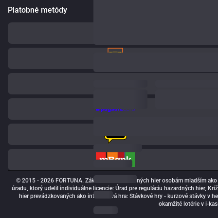
Platobné metódy
© 2015 - 2026 FORTUNA. Zákaz hrania hazardných hier osobám mladším ako 18 r
úradu, ktorý udelil individuálne licencie: Úrad pre reguláciu hazardných hier, Kr
hier prevádzkovaných ako internetová hra: Stávkové hry - kurzové stávky v herni
okamžité lotérie v i-ka