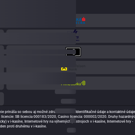
prináša so sebou aj možné zdravotné riziká. Identifikačné údaje a kontaktné údaje
ej licencie: SB licencia 000183/2020, Casino licencia: 000002/2020. Druhy hazardný
ky) v i-kasíne, Internetové hry na výherných prístrojoch v i-kasíne, Internetové hry -
jeden proti druhému v i-kasíne.