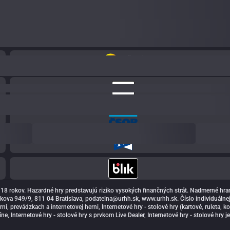
okov. Hazardné hry predstavujú riziko vysokých finančných strát. Nadmerné hranie 
ižkova 949/9, 811 04 Bratislava,
podatelna@urhh.sk
, www.urhh.sk. Číslo individuáln
, prevádzkach a internetovej herni, Internetové hry - stolové hry (kartové, ruleta, koc
síne, Internetové hry - stolové hry s prvkom Live Dealer, Internetové hry - stolové hry 