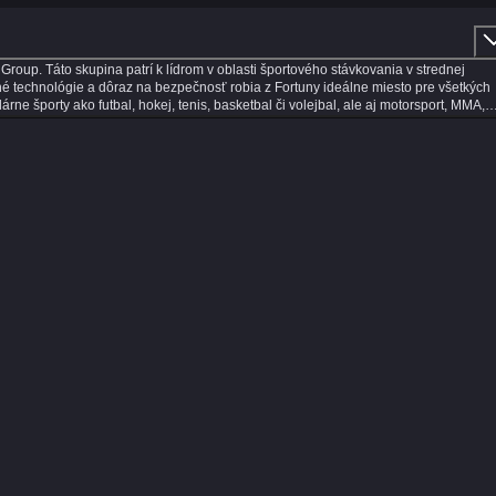
roup. Táto skupina patrí k lídrom v oblasti športového stávkovania v strednej
né technológie a dôraz na bezpečnosť robia z Fortuny ideálne miesto pre všetkých
e športy ako futbal, hokej, tenis, basketbal či volejbal, ale aj motorsport, MMA,
vať za atraktívnych kurzov. Jednou z hlavných výhod online športového stávkovania
počítači. Fortuna funguje nonstop a ponúka rýchle vyhodnotenie tiketov, okamžité
oľahnúť na výhodné stávkové kurzy, detailné štatistiky a prehľadné analýzy
uješ single stávky, kombinované tikety alebo systémové stávkovanie, Fortuna ti
neustále aktualizujú a ty môžeš stávkovať počas celého stretnutia. Stav na góly,
, ktorí majú radi dynamiku a rýchle rozhodovanie. Fortuna myslí aj na nových hráčov.
 zapojiť sa do súťaží a využiť špeciálne ponuky spojené s významnými športovými
 umožňuje pohodlné športové stávkovanie kdekoľvek. Aplikácia poskytuje rýchly
ežitých zápasoch. Fortuna kladie dôraz na zodpovedné hranie a ponúka možnosť
da pomôže rýchlo a profesionálne. Ak hľadáš spoľahlivú stávkovú kanceláriu so siln
, stav na svoje športové znalosti a vychutnaj si napätie a radosť z výhier na