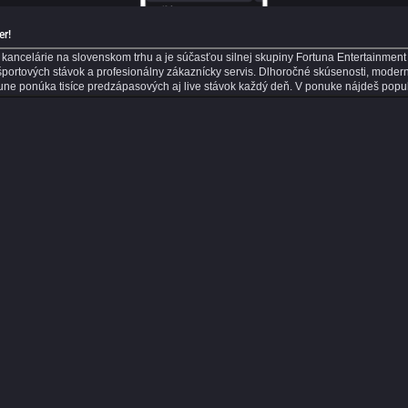
er!
kancelárie na slovenskom trhu a je súčasťou silnej skupiny Fortuna Entertainment G
športových stávok a profesionálny zákaznícky servis. Dlhoročné skúsenosti, moder
ne ponúka tisíce predzápasových aj live stávok každý deň. V ponuke nájdeš populárn
anie ti umožní rýchlo nájsť obľúbené ligy, súťaže a zápasy, na ktoré môžeš stávko
očky ani čakať v radoch. Športové stávky máš vždy poruke v mobile, tablete alebo 
stávkovať práve vo Fortune? Okrem bohatej ponuky športových udalostí sa môžeš sp
 aj zahraničných líg, vrátane slovenského a českého futbalu či hokeja. Či už prefer
aximálny adrenalín a možnosť reagovať na priebeh zápasu v reálnom čase. Kurzy sa 
priamo počas hry. Live stávkovanie je ideálne pre skúsenejších tipérov aj pre hráčov
stávky bez rizika a pravidelné promo akcie. Verní hráči môžu získať rôzne odmeny,
 ako zvýšiť šancu na výhru. Moderná mobilná aplikácia Fortuna pre iOS a Android
. Vďaka notifikáciám budeš vždy informovaný o najnovších akciách, bonusoch a dôl
e otázok je k dispozícii zákaznícka podpora prostredníctvom live chatu, ktorá ti ra
nkciami, Fortuna je správnou voľbou. Využi možnosti online športového stávkovania