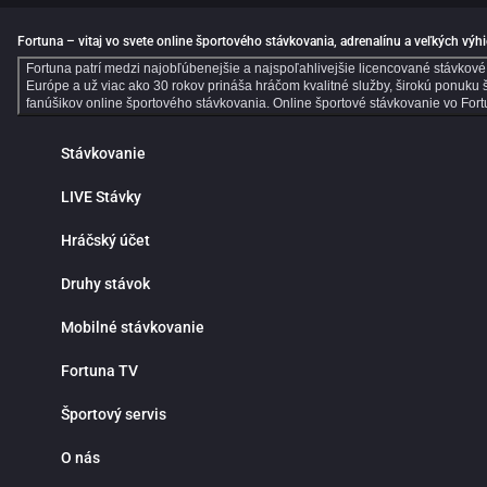
Fortuna – vitaj vo svete online športového stávkovania, adrenalínu a veľkých výhi
Fortuna patrí medzi najobľúbenejšie a najspoľahlivejšie licencované stávkové 
Európe a už viac ako 30 rokov prináša hráčom kvalitné služby, širokú ponuku 
fanúšikov online športového stávkovania. Online športové stávkovanie vo Fortu
e‑športy a mnoho ďalších športových udalostí z celého sveta. Prehľadné rozhr
je pohodlie a nepretržitý prístup k stávkam. Nemusíš navštevovať kamenné pob
Stávkovanie
pripísanie výhier, bezpečné vklady a výbery a maximálnu diskrétnosť. Prečo 
zápasov. Fortuna patrí medzi najlepšie stávkové kancelárie v pokrytí domácich
poskytne všetky nástroje na profesionálne tipovanie. Live stávky prinášajú m
LIVE Stávky
rohy, fauly, vylúčenia alebo ďalší vývoj zápasu a využi najlepšie príležitosti 
Pre novoregistrovaných zákazníkov sú pripravené atraktívne vstupné bonusy, 
Hráčský účet
udalosťami. Bonusová ponuka sa pravidelne obmieňa a prináša viac možností,
prístup k stávkam, live udalostiam, histórii tiketov a správe hráčskeho účtu
nastavenia limitov na vklady, stávky alebo čas strávený stávkovaním. V prípad
Druhy stávok
zázemím, bohatou ponukou športových stávok, kvalitnými kurzmi a modernými fu
jednom mieste.
Mobilné stávkovanie
Fortuna TV
Športový servis
O nás