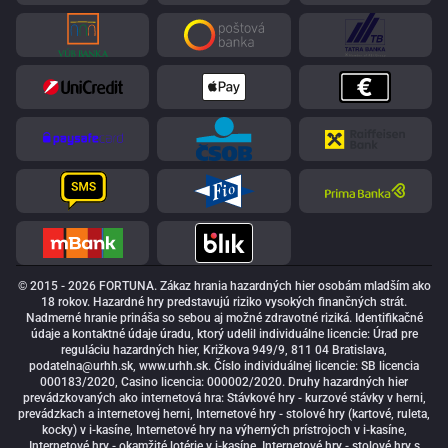
© 2015 - 2026 FORTUNA. Zákaz hrania hazardných hier osobám mladším ako
18 rokov. Hazardné hry predstavujú riziko vysokých finančných strát.
Nadmerné hranie prináša so sebou aj možné zdravotné riziká. Identifikačné
údaje a kontaktné údaje úradu, ktorý udelil individuálne licencie: Úrad pre
reguláciu hazardných hier, Križkova 949/9, 811 04 Bratislava,
podatelna@urhh.sk
, www.urhh.sk. Číslo individuálnej licencie: SB licencia
000183/2020, Casino licencia: 000002/2020. Druhy hazardných hier
prevádzkovaných ako internetová hra: Stávkové hry - kurzové stávky v herni,
prevádzkach a internetovej herni, Internetové hry - stolové hry (kartové, ruleta,
kocky) v i-kasíne, Internetové hry na výherných prístrojoch v i-kasíne,
Internetové hry - okamžité lotérie v i-kasíne, Internetové hry - stolové hry s