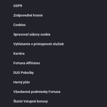
pre skúsenejších tipérov aj pre hráčov, ktorí majú radi dynamiku a rýchle
GDPR
rozhodovanie. Fortuna myslí aj na nových hráčov. Pre novoregistrovaných
zákazníkov sú pripravené atraktívne vstupné bonusy, stávky bez rizika a
pravidelné promo akcie. Verní hráči môžu získať rôzne odmeny, zapojiť
Zodpovedné hranie
sa do súťaží a využiť špeciálne ponuky spojené s významnými
športovými udalosťami. Bonusová ponuka sa pravidelne obmieňa a
Cookies
prináša viac možností, ako zvýšiť šancu na výhru. Moderná mobilná
aplikácia Fortuna pre iOS a Android umožňuje pohodlné športové
stávkovanie kdekoľvek. Aplikácia poskytuje rýchly prístup k stávkam, live
Spravovať súbory cookie
udalostiam, histórii tiketov a správe hráčskeho účtu. Vďaka notifikáciám
budeš vždy informovaný o najnovších akciách, bonusoch a dôležitých
Vyhlásenie o prístupnosti služieb
zápasoch. Fortuna kladie dôraz na zodpovedné hranie a ponúka
možnosť nastavenia limitov na vklady, stávky alebo čas strávený
stávkovaním. V prípade otázok je k dispozícii zákaznícka podpora
Kariéra
prostredníctvom live chatu, ktorá ti rada pomôže rýchlo a profesionálne.
Ak hľadáš spoľahlivú stávkovú kanceláriu so silným zázemím, bohatou
Fortuna Affiliates
ponukou športových stávok, kvalitnými kurzmi a modernými funkciami,
Fortuna je správnou voľbou. Využi možnosti online športového
stávkovania, stav na svoje športové znalosti a vychutnaj si napätie a
DUO Pobočky
radosť z výhier na jednom mieste.
Herný plán
Všeobecné podmienky Fortuna
Štatút Vstupné bonusy