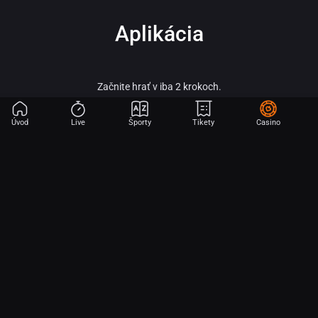
Aplikácia
Začnite hrať v iba 2 krokoch.
Úvod
Live
Športy
Tikety
Casino
Fortuna – vitaj vo svete online športového stávkovania, adrenalínu a veľkých
výhier!
Fortuna patrí medzi najobľúbenejšie a najspoľahlivejšie licencované stávkové
kancelárie na slovenskom trhu a je súčasťou silnej skupiny Fortuna
Entertainment Group. Táto skupina patrí k lídrom v oblasti športového
stávkovania v strednej Európe a už viac ako 30 rokov prináša hráčom kvalitné
služby, širokú ponuku športových stávok a profesionálny zákaznícky servis.