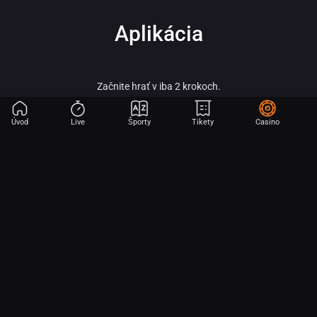
Aplikácia
Začnite hrať v iba 2 krokoch.
Úvod
Live
Športy
Tikety
Casino
Fortuna – vitaj vo svete online športového stávkovania, adrenalínu a veľkých
výhier!
Fortuna patrí medzi najobľúbenejšie a najspoľahlivejšie licencované stávkové
kancelárie na slovenskom trhu a je súčasťou silnej skupiny Fortuna
Entertainment Group. Táto skupina patrí k lídrom v oblasti športového
stávkovania v strednej Európe a už viac ako 30 rokov prináša hráčom kvalitné
služby, širokú ponuku športových stávok a profesionálny zákaznícky servis.