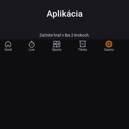
Aplikácia
Začnite hrať v iba 2 krokoch.
Úvod
Live
Športy
Tikety
Casino
Fortuna – vitaj vo svete online športového stávkovania, adrenalínu a veľkých
výhier!
Fortuna patrí medzi najobľúbenejšie a najspoľahlivejšie licencované stávkové
kancelárie na slovenskom trhu a je súčasťou silnej skupiny Fortuna
Entertainment Group. Táto skupina patrí k lídrom v oblasti športového
stávkovania v strednej Európe a už viac ako 30 rokov prináša hráčom kvalitné
služby, širokú ponuku športových stávok a profesionálny zákaznícky servis.