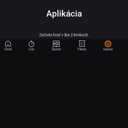
Aplikácia
Začnite hrať v iba 2 krokoch.
Úvod
Live
Športy
Tikety
Casino
Fortuna – vitaj vo svete online športového stávkovania, adrenalínu a veľkých
výhier!
Fortuna patrí medzi najobľúbenejšie a najspoľahlivejšie licencované stávkové
kancelárie na slovenskom trhu a je súčasťou silnej skupiny Fortuna
Entertainment Group. Táto skupina patrí k lídrom v oblasti športového
stávkovania v strednej Európe a už viac ako 30 rokov prináša hráčom kvalitné
služby, širokú ponuku športových stávok a profesionálny zákaznícky servis.