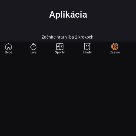
Aplikácia
Začnite hrať v iba 2 krokoch.
Úvod
Live
Športy
Tikety
Casino
Fortuna – vitaj vo svete online športového stávkovania, adrenalínu a veľkých
výhier!
Fortuna patrí medzi najobľúbenejšie a najspoľahlivejšie licencované stávkové
kancelárie na slovenskom trhu a je súčasťou silnej skupiny Fortuna
Entertainment Group. Táto skupina patrí k lídrom v oblasti športového
stávkovania v strednej Európe a už viac ako 30 rokov prináša hráčom kvalitné
služby, širokú ponuku športových stávok a profesionálny zákaznícky servis.