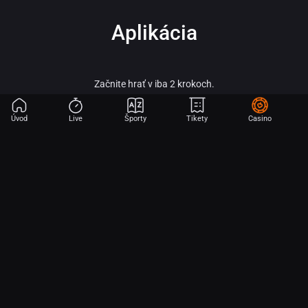
Aplikácia
Začnite hrať v iba 2 krokoch.
Úvod
Live
Športy
Tikety
Casino
Fortuna – vitaj vo svete online športového stávkovania, adrenalínu a veľkých
výhier!
Fortuna patrí medzi najobľúbenejšie a najspoľahlivejšie licencované stávkové
kancelárie na slovenskom trhu a je súčasťou silnej skupiny Fortuna
Entertainment Group. Táto skupina patrí k lídrom v oblasti športového
stávkovania v strednej Európe a už viac ako 30 rokov prináša hráčom kvalitné
služby, širokú ponuku športových stávok a profesionálny zákaznícky servis.