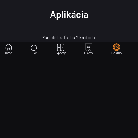
Aplikácia
Začnite hrať v iba 2 krokoch.
Úvod
Live
Športy
Tikety
Casino
Fortuna – vitaj vo svete online športového stávkovania, adrenalínu a veľkých
výhier!
Fortuna patrí medzi najobľúbenejšie a najspoľahlivejšie licencované stávkové
kancelárie na slovenskom trhu a je súčasťou silnej skupiny Fortuna
Entertainment Group. Táto skupina patrí k lídrom v oblasti športového
stávkovania v strednej Európe a už viac ako 30 rokov prináša hráčom kvalitné
služby, širokú ponuku športových stávok a profesionálny zákaznícky servis.