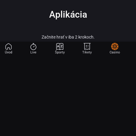
Aplikácia
Začnite hrať v iba 2 krokoch.
Úvod
Live
Športy
Tikety
Casino
Fortuna – vitaj vo svete online športového stávkovania, adrenalínu a veľkých
výhier!
Fortuna patrí medzi najobľúbenejšie a najspoľahlivejšie licencované stávkové
kancelárie na slovenskom trhu a je súčasťou silnej skupiny Fortuna
Entertainment Group. Táto skupina patrí k lídrom v oblasti športového
stávkovania v strednej Európe a už viac ako 30 rokov prináša hráčom kvalitné
služby, širokú ponuku športových stávok a profesionálny zákaznícky servis.