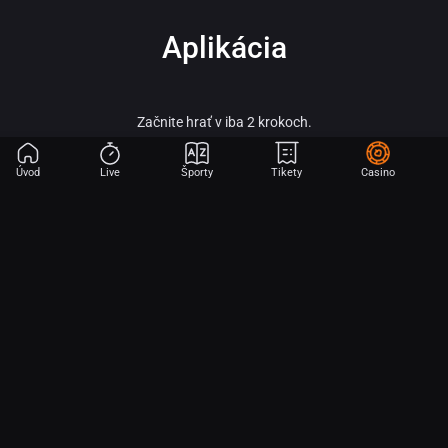
Aplikácia
Začnite hrať v iba 2 krokoch.
Úvod
Live
Športy
Tikety
Casino
Fortuna – vitaj vo svete online športového stávkovania, adrenalínu a veľkých
výhier!
Fortuna patrí medzi najobľúbenejšie a najspoľahlivejšie licencované stávkové
kancelárie na slovenskom trhu a je súčasťou silnej skupiny Fortuna
Entertainment Group. Táto skupina patrí k lídrom v oblasti športového
stávkovania v strednej Európe a už viac ako 30 rokov prináša hráčom kvalitné
služby, širokú ponuku športových stávok a profesionálny zákaznícky servis.