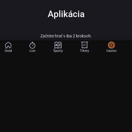
Aplikácia
Začnite hrať v iba 2 krokoch.
Úvod
Live
Športy
Tikety
Casino
Fortuna – vitaj vo svete online športového stávkovania, adrenalínu a veľkých
výhier!
Fortuna patrí medzi najobľúbenejšie a najspoľahlivejšie licencované stávkové
kancelárie na slovenskom trhu a je súčasťou silnej skupiny Fortuna
Entertainment Group. Táto skupina patrí k lídrom v oblasti športového
stávkovania v strednej Európe a už viac ako 30 rokov prináša hráčom kvalitné
služby, širokú ponuku športových stávok a profesionálny zákaznícky servis.