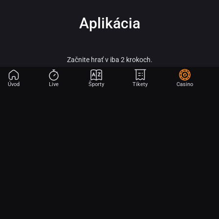
Aplikácia
Začnite hrať v iba 2 krokoch.
Úvod
Live
Športy
Tikety
Casino
Fortuna – vitaj vo svete online športového stávkovania, adrenalínu a veľkých
výhier!
Fortuna patrí medzi najobľúbenejšie a najspoľahlivejšie licencované stávkové
kancelárie na slovenskom trhu a je súčasťou silnej skupiny Fortuna
Entertainment Group. Táto skupina patrí k lídrom v oblasti športového
stávkovania v strednej Európe a už viac ako 30 rokov prináša hráčom kvalitné
služby, širokú ponuku športových stávok a profesionálny zákaznícky servis.