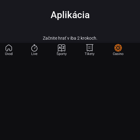
Aplikácia
Začnite hrať v iba 2 krokoch.
Úvod
Live
Športy
Tikety
Casino
Fortuna – vitaj vo svete online športového stávkovania, adrenalínu a veľkých
výhier!
Fortuna patrí medzi najobľúbenejšie a najspoľahlivejšie licencované stávkové
kancelárie na slovenskom trhu a je súčasťou silnej skupiny Fortuna
Entertainment Group. Táto skupina patrí k lídrom v oblasti športového
stávkovania v strednej Európe a už viac ako 30 rokov prináša hráčom kvalitné
služby, širokú ponuku športových stávok a profesionálny zákaznícky servis.