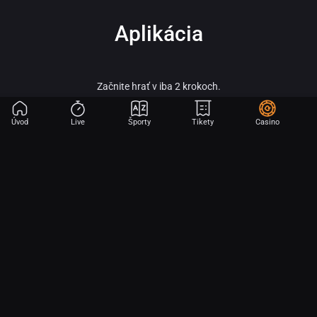
Aplikácia
Začnite hrať v iba 2 krokoch.
Úvod
Live
Športy
Tikety
Casino
Fortuna – vitaj vo svete online športového stávkovania, adrenalínu a veľkých
výhier!
Fortuna patrí medzi najobľúbenejšie a najspoľahlivejšie licencované stávkové
kancelárie na slovenskom trhu a je súčasťou silnej skupiny Fortuna
Entertainment Group. Táto skupina patrí k lídrom v oblasti športového
stávkovania v strednej Európe a už viac ako 30 rokov prináša hráčom kvalitné
služby, širokú ponuku športových stávok a profesionálny zákaznícky servis.