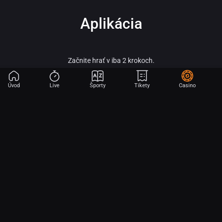
Aplikácia
Začnite hrať v iba 2 krokoch.
Úvod
Live
Športy
Tikety
Casino
Fortuna – vitaj vo svete online športového stávkovania, adrenalínu a veľkých
výhier!
Fortuna patrí medzi najobľúbenejšie a najspoľahlivejšie licencované stávkové
kancelárie na slovenskom trhu a je súčasťou silnej skupiny Fortuna
Entertainment Group. Táto skupina patrí k lídrom v oblasti športového
stávkovania v strednej Európe a už viac ako 30 rokov prináša hráčom kvalitné
služby, širokú ponuku športových stávok a profesionálny zákaznícky servis.