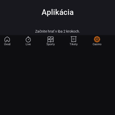
Aplikácia
Začnite hrať v iba 2 krokoch.
Úvod
Live
Športy
Tikety
Casino
Fortuna – vitaj vo svete online športového stávkovania, adrenalínu a veľkých
výhier!
Fortuna patrí medzi najobľúbenejšie a najspoľahlivejšie licencované stávkové
kancelárie na slovenskom trhu a je súčasťou silnej skupiny Fortuna
Entertainment Group. Táto skupina patrí k lídrom v oblasti športového
stávkovania v strednej Európe a už viac ako 30 rokov prináša hráčom kvalitné
služby, širokú ponuku športových stávok a profesionálny zákaznícky servis.