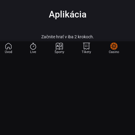
Aplikácia
Začnite hrať v iba 2 krokoch.
Úvod
Live
Športy
Tikety
Casino
Fortuna – vitaj vo svete online športového stávkovania, adrenalínu a veľkých
výhier!
Fortuna patrí medzi najobľúbenejšie a najspoľahlivejšie licencované stávkové
kancelárie na slovenskom trhu a je súčasťou silnej skupiny Fortuna
Entertainment Group. Táto skupina patrí k lídrom v oblasti športového
stávkovania v strednej Európe a už viac ako 30 rokov prináša hráčom kvalitné
služby, širokú ponuku športových stávok a profesionálny zákaznícky servis.