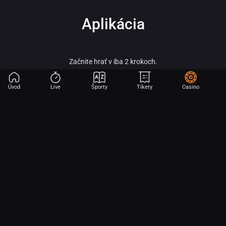
Aplikácia
Začnite hrať v iba 2 krokoch.
Úvod
Live
Športy
Tikety
Casino
Fortuna – vitaj vo svete online športového stávkovania, adrenalínu a veľkých
výhier!
Fortuna patrí medzi najobľúbenejšie a najspoľahlivejšie licencované stávkové
kancelárie na slovenskom trhu a je súčasťou silnej skupiny Fortuna
Entertainment Group. Táto skupina patrí k lídrom v oblasti športového
stávkovania v strednej Európe a už viac ako 30 rokov prináša hráčom kvalitné
služby, širokú ponuku športových stávok a profesionálny zákaznícky servis.