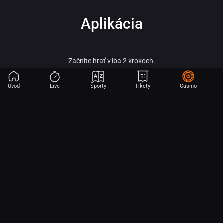
Aplikácia
Začnite hrať v iba 2 krokoch.
Úvod
Live
Športy
Tikety
Casino
Fortuna – vitaj vo svete online športového stávkovania, adrenalínu a veľkých
výhier!
Fortuna patrí medzi najobľúbenejšie a najspoľahlivejšie licencované stávkové
kancelárie na slovenskom trhu a je súčasťou silnej skupiny Fortuna
Entertainment Group. Táto skupina patrí k lídrom v oblasti športového
stávkovania v strednej Európe a už viac ako 30 rokov prináša hráčom kvalitné
služby, širokú ponuku športových stávok a profesionálny zákaznícky servis.