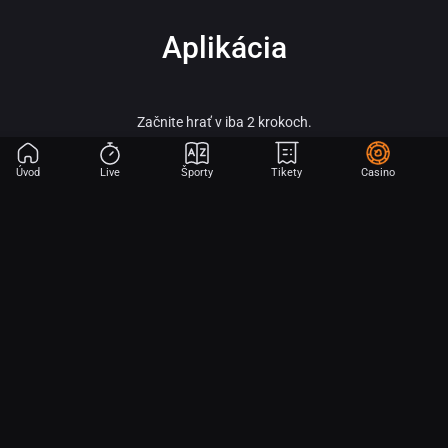
Aplikácia
Začnite hrať v iba 2 krokoch.
Úvod
Live
Športy
Tikety
Casino
Fortuna – vitaj vo svete online športového stávkovania, adrenalínu a veľkých
výhier!
Fortuna patrí medzi najobľúbenejšie a najspoľahlivejšie licencované stávkové
kancelárie na slovenskom trhu a je súčasťou silnej skupiny Fortuna
Entertainment Group. Táto skupina patrí k lídrom v oblasti športového
stávkovania v strednej Európe a už viac ako 30 rokov prináša hráčom kvalitné
služby, širokú ponuku športových stávok a profesionálny zákaznícky servis.