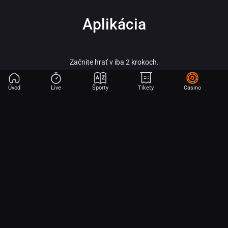
Aplikácia
Začnite hrať v iba 2 krokoch.
Úvod
Live
Športy
Tikety
Casino
Fortuna – vitaj vo svete online športového stávkovania, adrenalínu a veľkých
výhier!
Fortuna patrí medzi najobľúbenejšie a najspoľahlivejšie licencované stávkové
kancelárie na slovenskom trhu a je súčasťou silnej skupiny Fortuna
Entertainment Group. Táto skupina patrí k lídrom v oblasti športového
stávkovania v strednej Európe a už viac ako 30 rokov prináša hráčom kvalitné
služby, širokú ponuku športových stávok a profesionálny zákaznícky servis.