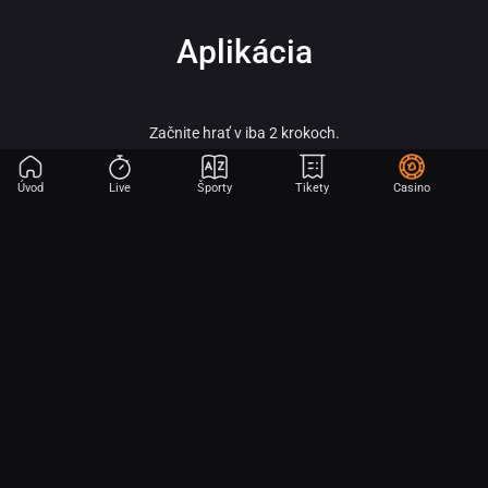
Aplikácia
Začnite hrať v iba 2 krokoch.
Úvod
Live
Športy
Tikety
Casino
Fortuna – vitaj vo svete online športového stávkovania, adrenalínu a veľkých
výhier!
Fortuna patrí medzi najobľúbenejšie a najspoľahlivejšie licencované stávkové
kancelárie na slovenskom trhu a je súčasťou silnej skupiny Fortuna
Entertainment Group. Táto skupina patrí k lídrom v oblasti športového
stávkovania v strednej Európe a už viac ako 30 rokov prináša hráčom kvalitné
služby, širokú ponuku športových stávok a profesionálny zákaznícky servis.