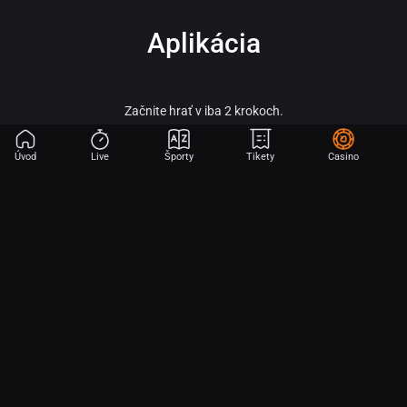
Aplikácia
Začnite hrať v iba 2 krokoch.
Úvod
Live
Športy
Tikety
Casino
Fortuna – vitaj vo svete online športového stávkovania, adrenalínu a veľkých
výhier!
Fortuna patrí medzi najobľúbenejšie a najspoľahlivejšie licencované stávkové
kancelárie na slovenskom trhu a je súčasťou silnej skupiny Fortuna
Entertainment Group. Táto skupina patrí k lídrom v oblasti športového
stávkovania v strednej Európe a už viac ako 30 rokov prináša hráčom kvalitné
služby, širokú ponuku športových stávok a profesionálny zákaznícky servis.