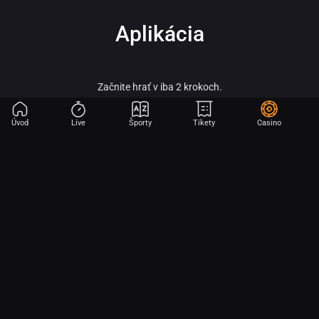
Aplikácia
Začnite hrať v iba 2 krokoch.
Úvod
Live
Športy
Tikety
Casino
Fortuna – vitaj vo svete online športového stávkovania, adrenalínu a veľkých
výhier!
Fortuna patrí medzi najobľúbenejšie a najspoľahlivejšie licencované stávkové
kancelárie na slovenskom trhu a je súčasťou silnej skupiny Fortuna
Entertainment Group. Táto skupina patrí k lídrom v oblasti športového
stávkovania v strednej Európe a už viac ako 30 rokov prináša hráčom kvalitné
služby, širokú ponuku športových stávok a profesionálny zákaznícky servis.