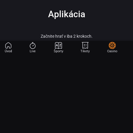
Aplikácia
Začnite hrať v iba 2 krokoch.
Úvod
Live
Športy
Tikety
Casino
Fortuna – vitaj vo svete online športového stávkovania, adrenalínu a veľkých
výhier!
Fortuna patrí medzi najobľúbenejšie a najspoľahlivejšie licencované stávkové
kancelárie na slovenskom trhu a je súčasťou silnej skupiny Fortuna
Entertainment Group. Táto skupina patrí k lídrom v oblasti športového
stávkovania v strednej Európe a už viac ako 30 rokov prináša hráčom kvalitné
služby, širokú ponuku športových stávok a profesionálny zákaznícky servis.