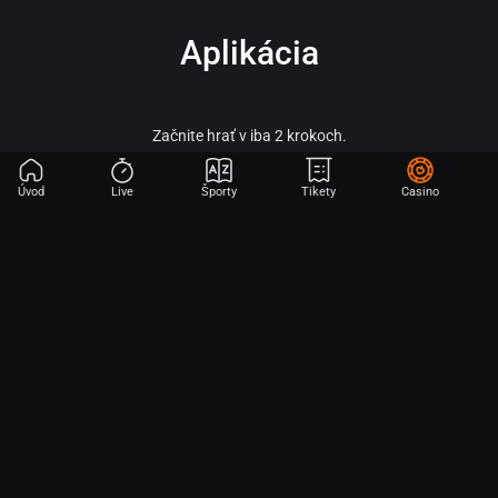
Aplikácia
Začnite hrať v iba 2 krokoch.
Úvod
Live
Športy
Tikety
Casino
Fortuna – vitaj vo svete online športového stávkovania, adrenalínu a veľkých
výhier!
Fortuna patrí medzi najobľúbenejšie a najspoľahlivejšie licencované stávkové
kancelárie na slovenskom trhu a je súčasťou silnej skupiny Fortuna
Entertainment Group. Táto skupina patrí k lídrom v oblasti športového
stávkovania v strednej Európe a už viac ako 30 rokov prináša hráčom kvalitné
služby, širokú ponuku športových stávok a profesionálny zákaznícky servis.