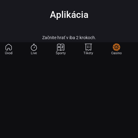
Aplikácia
Začnite hrať v iba 2 krokoch.
Úvod
Live
Športy
Tikety
Casino
Fortuna – vitaj vo svete online športového stávkovania, adrenalínu a veľkých
výhier!
Fortuna patrí medzi najobľúbenejšie a najspoľahlivejšie licencované stávkové
kancelárie na slovenskom trhu a je súčasťou silnej skupiny Fortuna
Entertainment Group. Táto skupina patrí k lídrom v oblasti športového
stávkovania v strednej Európe a už viac ako 30 rokov prináša hráčom kvalitné
služby, širokú ponuku športových stávok a profesionálny zákaznícky servis.