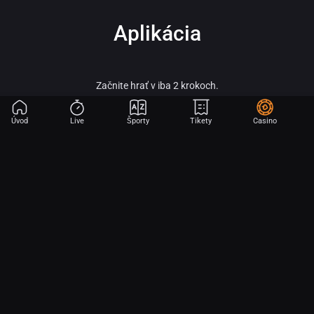
Aplikácia
Začnite hrať v iba 2 krokoch.
Úvod
Live
Športy
Tikety
Casino
Fortuna – vitaj vo svete online športového stávkovania, adrenalínu a veľkých
výhier!
Fortuna patrí medzi najobľúbenejšie a najspoľahlivejšie licencované stávkové
kancelárie na slovenskom trhu a je súčasťou silnej skupiny Fortuna
Entertainment Group. Táto skupina patrí k lídrom v oblasti športového
stávkovania v strednej Európe a už viac ako 30 rokov prináša hráčom kvalitné
služby, širokú ponuku športových stávok a profesionálny zákaznícky servis.