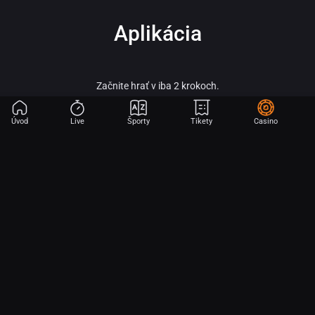
Aplikácia
Začnite hrať v iba 2 krokoch.
Úvod
Live
Športy
Tikety
Casino
Fortuna – vitaj vo svete online športového stávkovania, adrenalínu a veľkých
výhier!
Fortuna patrí medzi najobľúbenejšie a najspoľahlivejšie licencované stávkové
kancelárie na slovenskom trhu a je súčasťou silnej skupiny Fortuna
Entertainment Group. Táto skupina patrí k lídrom v oblasti športového
stávkovania v strednej Európe a už viac ako 30 rokov prináša hráčom kvalitné
služby, širokú ponuku športových stávok a profesionálny zákaznícky servis.