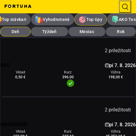
Top stávkari
Vyhodnotené
Top tipy
AKO Tes
Deň
Týždeň
Mesiac
Rok
2 príležitosti
AKO
pi 7. 8. 2026
Vklad
Kurz
Výhra
0,50 €
396.00
198,00 €
2 príležitosti
MAXIKOMBI
pi 7. 8. 2026
Vklad
Kurz
Výhra