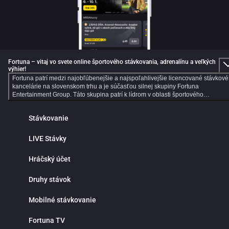
Fortuna – vitaj vo svete online športového stávkovania, adrenalínu a veľkých
výhier!
Fortuna patrí medzi najobľúbenejšie a najspoľahlivejšie licencované stávkové
kancelárie na slovenskom trhu a je súčasťou silnej skupiny Fortuna
Entertainment Group. Táto skupina patrí k lídrom v oblasti športového
stávkovania v strednej Európe a už viac ako 30 rokov prináša hráčom kvalitné
služby, širokú ponuku športových stávok a profesionálny zákaznícky servis.
Stávkovanie
Dlhoročné skúsenosti, moderné technológie a dôraz na bezpečnosť robia z
Fortuny ideálne miesto pre všetkých fanúšikov online športového stávkovania.
Online športové stávkovanie vo Fortune ponúka tisíce predzápasových aj live
LIVE Stávky
stávok každý deň. V ponuke nájdeš populárne športy ako futbal, hokej, tenis,
basketbal či volejbal, ale aj motorsport, MMA, e‑športy a mnoho ďalších
Hráčský účet
športových udalostí z celého sveta. Prehľadné rozhranie ti umožní rýchlo nájsť
obľúbené ligy, súťaže a zápasy, na ktoré môžeš stávkovať za atraktívnych
kurzov. Jednou z hlavných výhod online športového stávkovania je pohodlie a
Druhy stávok
nepretržitý prístup k stávkam. Nemusíš navštevovať kamenné pobočky ani
čakať v radoch. Športové stávky máš vždy poruke v mobile, tablete alebo
Mobilné stávkovanie
počítači. Fortuna funguje nonstop a ponúka rýchle vyhodnotenie tiketov,
okamžité pripísanie výhier, bezpečné vklady a výbery a maximálnu diskrétnosť
Prečo stávkovať práve vo Fortune? Okrem bohatej ponuky športových udalostí
Fortuna TV
sa môžeš spoľahnúť na výhodné stávkové kurzy, detailné štatistiky a prehľad