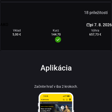
18 príležitostí
AKO
pi 7. 8. 2026
Vklad
Kurz
Výhra
5,00 €
144.70
657,73 €
Aplikácia
Začnite hrať v iba 2 krokoch.