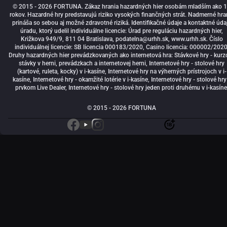
© 2015 - 2026 FORTUNA. Zákaz hrania hazardných hier osobám mladším ako 
rokov. Hazardné hry predstavujú riziko vysokých finančných strát. Nadmerné hra
prináša so sebou aj možné zdravotné riziká. Identifikačné údaje a kontaktné úda
úradu, ktorý udelil individuálne licencie: Úrad pre reguláciu hazardných hier,
Križkova 949/9, 811 04 Bratislava,
podatelna@urhh.sk
, www.urhh.sk. Číslo
individuálnej licencie: SB licencia 000183/2020, Casino licencia: 000002/2020
Druhy hazardných hier prevádzkovaných ako internetová hra: Stávkové hry - kurz
stávky v herni, prevádzkach a internetovej herni, Internetové hry - stolové hry
(kartové, ruleta, kocky) v i-kasíne, Internetové hry na výherných prístrojoch v i-
kasíne, Internetové hry - okamžité lotérie v i-kasíne, Internetové hry - stolové hry
prvkom Live Dealer, Internetové hry - stolové hry jeden proti druhému v i-kasíne
© 2015 - 2026 FORTUNA