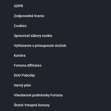
novoregistrovaných zákazníkov sú pripravené atraktívne vstupné bonusy,
GDPR
stávky bez rizika a pravidelné promo akcie. Verní hráči môžu získať rôzne
odmeny, zapojiť sa do súťaží a využiť špeciálne ponuky spojené s významným
športovými udalosťami. Bonusová ponuka sa pravidelne obmieňa a prináša
Zodpovedné hranie
viac možností, ako zvýšiť šancu na výhru. Moderná mobilná aplikácia Fortuna
pre iOS a Android umožňuje pohodlné športové stávkovanie kdekoľvek.
Cookies
Aplikácia poskytuje rýchly prístup k stávkam, live udalostiam, histórii tiketov a
správe hráčskeho účtu. Vďaka notifikáciám budeš vždy informovaný o
najnovších akciách, bonusoch a dôležitých zápasoch. Fortuna kladie dôraz na
Spravovať súbory cookie
zodpovedné hranie a ponúka možnosť nastavenia limitov na vklady, stávky
alebo čas strávený stávkovaním. V prípade otázok je k dispozícii zákaznícka
Vyhlásenie o prístupnosti služieb
podpora prostredníctvom live chatu, ktorá ti rada pomôže rýchlo a
profesionálne. Ak hľadáš spoľahlivú stávkovú kanceláriu so silným zázemím,
bohatou ponukou športových stávok, kvalitnými kurzmi a modernými funkciami
Kariéra
Fortuna je správnou voľbou. Využi možnosti online športového stávkovania,
stav na svoje športové znalosti a vychutnaj si napätie a radosť z výhier na
Fortuna Affiliates
jednom mieste.
DUO Pobočky
Herný plán
Všeobecné podmienky Fortuna
Štatút Vstupné bonusy