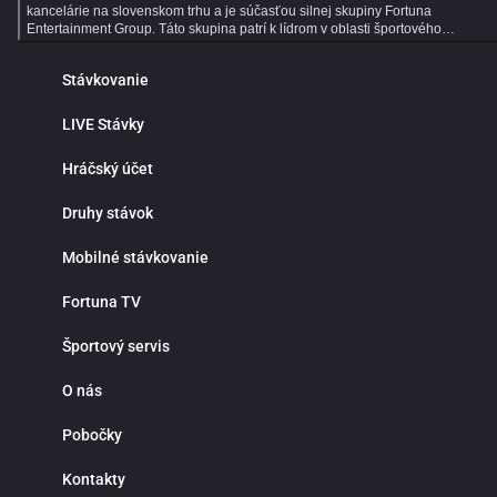
kancelárie na slovenskom trhu a je súčasťou silnej skupiny Fortuna
Entertainment Group. Táto skupina patrí k lídrom v oblasti športového
stávkovania v strednej Európe a už viac ako 30 rokov prináša hráčom kvalitné
služby, širokú ponuku športových stávok a profesionálny zákaznícky servis.
Stávkovanie
Dlhoročné skúsenosti, moderné technológie a dôraz na bezpečnosť robia z
Fortuny ideálne miesto pre všetkých fanúšikov online športového stávkovania.
Online športové stávkovanie vo Fortune ponúka tisíce predzápasových aj live
LIVE Stávky
stávok každý deň. V ponuke nájdeš populárne športy ako futbal, hokej, tenis,
basketbal či volejbal, ale aj motorsport, MMA, e‑športy a mnoho ďalších
Hráčský účet
športových udalostí z celého sveta. Prehľadné rozhranie ti umožní rýchlo nájsť
obľúbené ligy, súťaže a zápasy, na ktoré môžeš stávkovať za atraktívnych
kurzov. Jednou z hlavných výhod online športového stávkovania je pohodlie a
Druhy stávok
nepretržitý prístup k stávkam. Nemusíš navštevovať kamenné pobočky ani
čakať v radoch. Športové stávky máš vždy poruke v mobile, tablete alebo
Mobilné stávkovanie
počítači. Fortuna funguje nonstop a ponúka rýchle vyhodnotenie tiketov,
okamžité pripísanie výhier, bezpečné vklady a výbery a maximálnu diskrétnosť
Prečo stávkovať práve vo Fortune? Okrem bohatej ponuky športových udalostí
Fortuna TV
sa môžeš spoľahnúť na výhodné stávkové kurzy, detailné štatistiky a prehľad
analýzy zápasov. Fortuna patrí medzi najlepšie stávkové kancelárie v pokrytí
Športový servis
domácich aj zahraničných líg, vrátane slovenského a českého futbalu či hokej
Či už preferuješ single stávky, kombinované tikety alebo systémové
stávkovanie, Fortuna ti poskytne všetky nástroje na profesionálne tipovanie.
O nás
Live stávky prinášajú maximálny adrenalín a možnosť reagovať na priebeh
zápasu v reálnom čase. Kurzy sa neustále aktualizujú a ty môžeš stávkovať
Pobočky
počas celého stretnutia. Stav na góly, rohy, fauly, vylúčenia alebo ďalší vývoj
zápasu a využi najlepšie príležitosti priamo počas hry. Live stávkovanie je
ideálne pre skúsenejších tipérov aj pre hráčov, ktorí majú radi dynamiku a
Kontakty
rýchle rozhodovanie. Fortuna myslí aj na nových hráčov. Pre