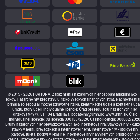
© 2015 - 2026 FORTUNA. Zákaz hrania hazardných hier osobám mladším ako 
rokov. Hazardné hry predstavujú riziko vysokých finančných strát. Nadmerné hra
prináša so sebou aj možné zdravotné riziká. Identifikačné údaje a kontaktné úda
úradu, ktorý udelil individuálne licencie: Úrad pre reguláciu hazardných hier,
Križkova 949/9, 811 04 Bratislava,
podatelna@urhh.sk
, www.urhh.sk. Číslo
individuálnej licencie: SB licencia 000183/2020, Casino licencia: 000002/2020
Druhy hazardných hier prevádzkovaných ako internetová hra: Stávkové hry - kurz
stávky v herni, prevádzkach a internetovej herni, Internetové hry - stolové hry
(kartové, ruleta, kocky) v i-kasíne, Internetové hry na výherných prístrojoch v i-
kasíne, Internetové hry - okamžité lotérie v i-kasíne, Internetové hry - stolové hry