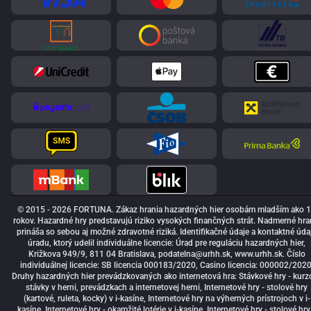
© 2015 - 2026 FORTUNA. Zákaz hrania hazardných hier osobám mladším ako 
rokov. Hazardné hry predstavujú riziko vysokých finančných strát. Nadmerné hra
prináša so sebou aj možné zdravotné riziká. Identifikačné údaje a kontaktné úda
úradu, ktorý udelil individuálne licencie: Úrad pre reguláciu hazardných hier,
Križkova 949/9, 811 04 Bratislava,
podatelna@urhh.sk
, www.urhh.sk. Číslo
individuálnej licencie: SB licencia 000183/2020, Casino licencia: 000002/2020
Druhy hazardných hier prevádzkovaných ako internetová hra: Stávkové hry - kurz
stávky v herni, prevádzkach a internetovej herni, Internetové hry - stolové hry
(kartové, ruleta, kocky) v i-kasíne, Internetové hry na výherných prístrojoch v i-
kasíne, Internetové hry - okamžité lotérie v i-kasíne, Internetové hry - stolové hry