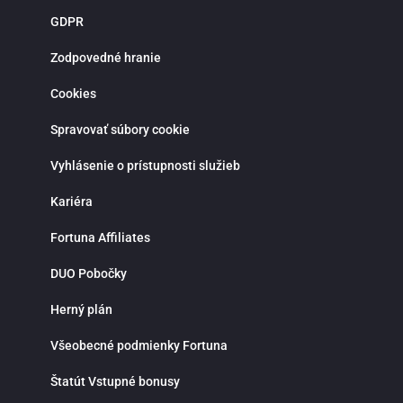
novoregistrovaných zákazníkov sú pripravené atraktívne vstupné bonusy,
GDPR
stávky bez rizika a pravidelné promo akcie. Verní hráči môžu získať rôzne
odmeny, zapojiť sa do súťaží a využiť špeciálne ponuky spojené s významným
športovými udalosťami. Bonusová ponuka sa pravidelne obmieňa a prináša
Zodpovedné hranie
viac možností, ako zvýšiť šancu na výhru. Moderná mobilná aplikácia Fortuna
pre iOS a Android umožňuje pohodlné športové stávkovanie kdekoľvek.
Cookies
Aplikácia poskytuje rýchly prístup k stávkam, live udalostiam, histórii tiketov a
správe hráčskeho účtu. Vďaka notifikáciám budeš vždy informovaný o
najnovších akciách, bonusoch a dôležitých zápasoch. Fortuna kladie dôraz na
Spravovať súbory cookie
zodpovedné hranie a ponúka možnosť nastavenia limitov na vklady, stávky
alebo čas strávený stávkovaním. V prípade otázok je k dispozícii zákaznícka
Vyhlásenie o prístupnosti služieb
podpora prostredníctvom live chatu, ktorá ti rada pomôže rýchlo a
profesionálne. Ak hľadáš spoľahlivú stávkovú kanceláriu so silným zázemím,
bohatou ponukou športových stávok, kvalitnými kurzmi a modernými funkciami
Kariéra
Fortuna je správnou voľbou. Využi možnosti online športového stávkovania,
stav na svoje športové znalosti a vychutnaj si napätie a radosť z výhier na
Fortuna Affiliates
jednom mieste.
DUO Pobočky
Herný plán
Všeobecné podmienky Fortuna
Štatút Vstupné bonusy