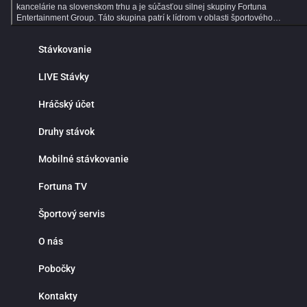
kancelárie na slovenskom trhu a je súčasťou silnej skupiny Fortuna
Entertainment Group. Táto skupina patrí k lídrom v oblasti športového
stávkovania v strednej Európe a už viac ako 30 rokov prináša hráčom kvalitné
služby, širokú ponuku športových stávok a profesionálny zákaznícky servis.
Stávkovanie
Dlhoročné skúsenosti, moderné technológie a dôraz na bezpečnosť robia z
Fortuny ideálne miesto pre všetkých fanúšikov online športového stávkovania.
Online športové stávkovanie vo Fortune ponúka tisíce predzápasových aj live
LIVE Stávky
stávok každý deň. V ponuke nájdeš populárne športy ako futbal, hokej, tenis,
basketbal či volejbal, ale aj motorsport, MMA, e‑športy a mnoho ďalších
Hráčský účet
športových udalostí z celého sveta. Prehľadné rozhranie ti umožní rýchlo nájsť
obľúbené ligy, súťaže a zápasy, na ktoré môžeš stávkovať za atraktívnych
kurzov. Jednou z hlavných výhod online športového stávkovania je pohodlie a
Druhy stávok
nepretržitý prístup k stávkam. Nemusíš navštevovať kamenné pobočky ani
čakať v radoch. Športové stávky máš vždy poruke v mobile, tablete alebo
Mobilné stávkovanie
počítači. Fortuna funguje nonstop a ponúka rýchle vyhodnotenie tiketov,
okamžité pripísanie výhier, bezpečné vklady a výbery a maximálnu diskrétnosť
Prečo stávkovať práve vo Fortune? Okrem bohatej ponuky športových udalostí
Fortuna TV
sa môžeš spoľahnúť na výhodné stávkové kurzy, detailné štatistiky a prehľad
analýzy zápasov. Fortuna patrí medzi najlepšie stávkové kancelárie v pokrytí
Športový servis
domácich aj zahraničných líg, vrátane slovenského a českého futbalu či hokej
Či už preferuješ single stávky, kombinované tikety alebo systémové
stávkovanie, Fortuna ti poskytne všetky nástroje na profesionálne tipovanie.
O nás
Live stávky prinášajú maximálny adrenalín a možnosť reagovať na priebeh
zápasu v reálnom čase. Kurzy sa neustále aktualizujú a ty môžeš stávkovať
Pobočky
počas celého stretnutia. Stav na góly, rohy, fauly, vylúčenia alebo ďalší vývoj
zápasu a využi najlepšie príležitosti priamo počas hry. Live stávkovanie je
ideálne pre skúsenejších tipérov aj pre hráčov, ktorí majú radi dynamiku a
Kontakty
rýchle rozhodovanie. Fortuna myslí aj na nových hráčov. Pre