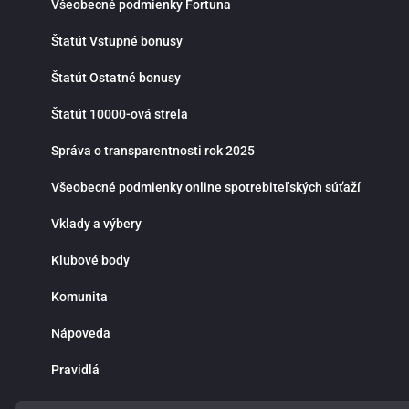
Všeobecné podmienky Fortuna
Štatút Vstupné bonusy
Štatút Ostatné bonusy
Štatút 10000-ová strela
Správa o transparentnosti rok 2025
Všeobecné podmienky online spotrebiteľských súťaží
Vklady a výbery
Klubové body
Komunita
Nápoveda
Pravidlá