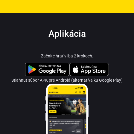
Aplikácia
Začnite hrať v iba 2 krokoch.
Stiahnuť súbor APK pre Android (alternatíva ku Google Play)