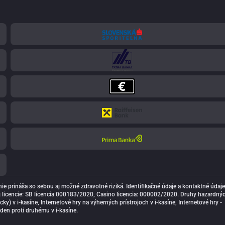
prináša so sebou aj možné zdravotné riziká. Identifikačné údaje a kontaktné údaje
ej licencie: SB licencia 000183/2020, Casino licencia: 000002/2020. Druhy hazardný
ky) v i-kasíne, Internetové hry na výherných prístrojoch v i-kasíne, Internetové hry -
jeden proti druhému v i-kasíne.