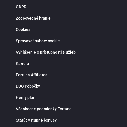
novoregistrovaných zákazníkov sú pripravené atraktívne vstupné bonusy,
GDPR
stávky bez rizika a pravidelné promo akcie. Verní hráči môžu získať rôzne
odmeny, zapojiť sa do súťaží a využiť špeciálne ponuky spojené s významným
športovými udalosťami. Bonusová ponuka sa pravidelne obmieňa a prináša
Zodpovedné hranie
viac možností, ako zvýšiť šancu na výhru. Moderná mobilná aplikácia Fortuna
pre iOS a Android umožňuje pohodlné športové stávkovanie kdekoľvek.
Cookies
Aplikácia poskytuje rýchly prístup k stávkam, live udalostiam, histórii tiketov a
správe hráčskeho účtu. Vďaka notifikáciám budeš vždy informovaný o
najnovších akciách, bonusoch a dôležitých zápasoch. Fortuna kladie dôraz na
Spravovať súbory cookie
zodpovedné hranie a ponúka možnosť nastavenia limitov na vklady, stávky
alebo čas strávený stávkovaním. V prípade otázok je k dispozícii zákaznícka
Vyhlásenie o prístupnosti služieb
podpora prostredníctvom live chatu, ktorá ti rada pomôže rýchlo a
profesionálne. Ak hľadáš spoľahlivú stávkovú kanceláriu so silným zázemím,
bohatou ponukou športových stávok, kvalitnými kurzmi a modernými funkciami
Kariéra
Fortuna je správnou voľbou. Využi možnosti online športového stávkovania,
stav na svoje športové znalosti a vychutnaj si napätie a radosť z výhier na
Fortuna Affiliates
jednom mieste.
DUO Pobočky
Herný plán
Všeobecné podmienky Fortuna
Štatút Vstupné bonusy