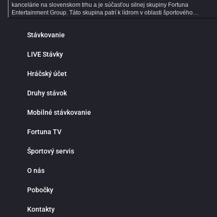
kancelárie na slovenskom trhu a je súčasťou silnej skupiny Fortuna
Entertainment Group. Táto skupina patrí k lídrom v oblasti športového
stávkovania v strednej Európe a už viac ako 30 rokov prináša hráčom kvalitné
služby, širokú ponuku športových stávok a profesionálny zákaznícky servis.
Stávkovanie
Dlhoročné skúsenosti, moderné technológie a dôraz na bezpečnosť robia z
Fortuny ideálne miesto pre všetkých fanúšikov online športového stávkovania.
Online športové stávkovanie vo Fortune ponúka tisíce predzápasových aj live
LIVE Stávky
stávok každý deň. V ponuke nájdeš populárne športy ako futbal, hokej, tenis,
basketbal či volejbal, ale aj motorsport, MMA, e‑športy a mnoho ďalších
Hráčský účet
športových udalostí z celého sveta. Prehľadné rozhranie ti umožní rýchlo nájsť
obľúbené ligy, súťaže a zápasy, na ktoré môžeš stávkovať za atraktívnych
kurzov. Jednou z hlavných výhod online športového stávkovania je pohodlie a
Druhy stávok
nepretržitý prístup k stávkam. Nemusíš navštevovať kamenné pobočky ani
čakať v radoch. Športové stávky máš vždy poruke v mobile, tablete alebo
Mobilné stávkovanie
počítači. Fortuna funguje nonstop a ponúka rýchle vyhodnotenie tiketov,
okamžité pripísanie výhier, bezpečné vklady a výbery a maximálnu diskrétnosť
Prečo stávkovať práve vo Fortune? Okrem bohatej ponuky športových udalostí
Fortuna TV
sa môžeš spoľahnúť na výhodné stávkové kurzy, detailné štatistiky a prehľad
analýzy zápasov. Fortuna patrí medzi najlepšie stávkové kancelárie v pokrytí
Športový servis
domácich aj zahraničných líg, vrátane slovenského a českého futbalu či hokej
Či už preferuješ single stávky, kombinované tikety alebo systémové
stávkovanie, Fortuna ti poskytne všetky nástroje na profesionálne tipovanie.
O nás
Live stávky prinášajú maximálny adrenalín a možnosť reagovať na priebeh
zápasu v reálnom čase. Kurzy sa neustále aktualizujú a ty môžeš stávkovať
Pobočky
počas celého stretnutia. Stav na góly, rohy, fauly, vylúčenia alebo ďalší vývoj
zápasu a využi najlepšie príležitosti priamo počas hry. Live stávkovanie je
ideálne pre skúsenejších tipérov aj pre hráčov, ktorí majú radi dynamiku a
Kontakty
rýchle rozhodovanie. Fortuna myslí aj na nových hráčov. Pre