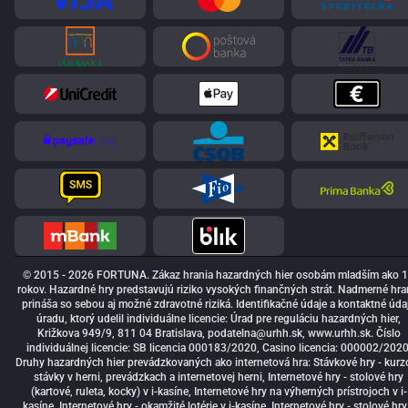
© 2015 - 2026 FORTUNA. Zákaz hrania hazardných hier osobám mladším ako 
rokov. Hazardné hry predstavujú riziko vysokých finančných strát. Nadmerné hra
prináša so sebou aj možné zdravotné riziká. Identifikačné údaje a kontaktné úda
úradu, ktorý udelil individuálne licencie: Úrad pre reguláciu hazardných hier,
Križkova 949/9, 811 04 Bratislava,
podatelna@urhh.sk
, www.urhh.sk. Číslo
individuálnej licencie: SB licencia 000183/2020, Casino licencia: 000002/2020
Druhy hazardných hier prevádzkovaných ako internetová hra: Stávkové hry - kurz
stávky v herni, prevádzkach a internetovej herni, Internetové hry - stolové hry
(kartové, ruleta, kocky) v i-kasíne, Internetové hry na výherných prístrojoch v i-
kasíne, Internetové hry - okamžité lotérie v i-kasíne, Internetové hry - stolové hry