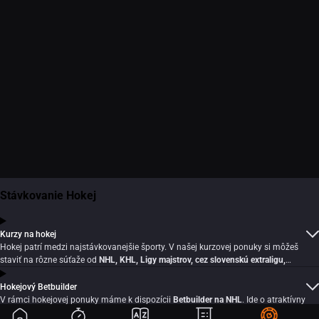
Stávkovanie Hokej
Kurzy na hokej
Hokej patrí medzi najstávkovanejšie športy. V našej kurzovej ponuky si môžeš
staviť na rôzne súťaže od
NHL, KHL, Ligy majstrov, cez
slovenskú extraligu
,
ďalšie európske súťaže či zámorské juniorské ligy.
Ponúkame ti kurzy na
jednotlivé zápasy a ich podhry,
celkové umiestnenie, postup do play-off alebo
Hokejový Betbuilder
kto skončí lepšie
. Z našej kurzovej ponuky si vyberie každý hokejový fanúšik.
V rámci hokejovej ponuky máme k dispozícii
Betbuilder na NHL
. Ide o atraktívny
typ stávky, vďaka ktorej si môžeš
vyskladať vlastnú AKO stávku z viacerých