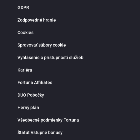
novoregistrovaných zákazníkov sú pripravené atraktívne vstupné bonusy,
GDPR
stávky bez rizika a pravidelné promo akcie. Verní hráči môžu získať rôzne
odmeny, zapojiť sa do súťaží a využiť špeciálne ponuky spojené s významným
športovými udalosťami. Bonusová ponuka sa pravidelne obmieňa a prináša
Zodpovedné hranie
viac možností, ako zvýšiť šancu na výhru. Moderná mobilná aplikácia Fortuna
pre iOS a Android umožňuje pohodlné športové stávkovanie kdekoľvek.
Cookies
Aplikácia poskytuje rýchly prístup k stávkam, live udalostiam, histórii tiketov a
správe hráčskeho účtu. Vďaka notifikáciám budeš vždy informovaný o
najnovších akciách, bonusoch a dôležitých zápasoch. Fortuna kladie dôraz na
Spravovať súbory cookie
zodpovedné hranie a ponúka možnosť nastavenia limitov na vklady, stávky
alebo čas strávený stávkovaním. V prípade otázok je k dispozícii zákaznícka
Vyhlásenie o prístupnosti služieb
podpora prostredníctvom live chatu, ktorá ti rada pomôže rýchlo a
profesionálne. Ak hľadáš spoľahlivú stávkovú kanceláriu so silným zázemím,
bohatou ponukou športových stávok, kvalitnými kurzmi a modernými funkciami
Kariéra
Fortuna je správnou voľbou. Využi možnosti online športového stávkovania,
stav na svoje športové znalosti a vychutnaj si napätie a radosť z výhier na
Fortuna Affiliates
jednom mieste.
DUO Pobočky
Herný plán
Všeobecné podmienky Fortuna
Štatút Vstupné bonusy