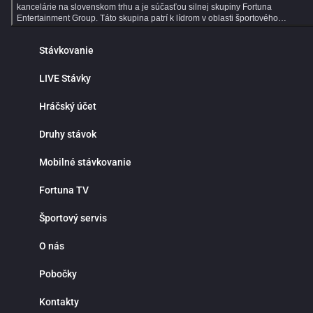
kancelárie na slovenskom trhu a je súčasťou silnej skupiny Fortuna
Entertainment Group. Táto skupina patrí k lídrom v oblasti športového
stávkovania v strednej Európe a už viac ako 30 rokov prináša hráčom kvalitné
služby, širokú ponuku športových stávok a profesionálny zákaznícky servis.
Stávkovanie
Dlhoročné skúsenosti, moderné technológie a dôraz na bezpečnosť robia z
Fortuny ideálne miesto pre všetkých fanúšikov online športového stávkovania.
Online športové stávkovanie vo Fortune ponúka tisíce predzápasových aj live
LIVE Stávky
stávok každý deň. V ponuke nájdeš populárne športy ako futbal, hokej, tenis,
basketbal či volejbal, ale aj motorsport, MMA, e‑športy a mnoho ďalších
Hráčský účet
športových udalostí z celého sveta. Prehľadné rozhranie ti umožní rýchlo nájsť
obľúbené ligy, súťaže a zápasy, na ktoré môžeš stávkovať za atraktívnych
kurzov. Jednou z hlavných výhod online športového stávkovania je pohodlie a
Druhy stávok
nepretržitý prístup k stávkam. Nemusíš navštevovať kamenné pobočky ani
čakať v radoch. Športové stávky máš vždy poruke v mobile, tablete alebo
Mobilné stávkovanie
počítači. Fortuna funguje nonstop a ponúka rýchle vyhodnotenie tiketov,
okamžité pripísanie výhier, bezpečné vklady a výbery a maximálnu diskrétnosť
Prečo stávkovať práve vo Fortune? Okrem bohatej ponuky športových udalostí
Fortuna TV
sa môžeš spoľahnúť na výhodné stávkové kurzy, detailné štatistiky a prehľad
analýzy zápasov. Fortuna patrí medzi najlepšie stávkové kancelárie v pokrytí
Športový servis
domácich aj zahraničných líg, vrátane slovenského a českého futbalu či hokej
Či už preferuješ single stávky, kombinované tikety alebo systémové
stávkovanie, Fortuna ti poskytne všetky nástroje na profesionálne tipovanie.
O nás
Live stávky prinášajú maximálny adrenalín a možnosť reagovať na priebeh
zápasu v reálnom čase. Kurzy sa neustále aktualizujú a ty môžeš stávkovať
Pobočky
počas celého stretnutia. Stav na góly, rohy, fauly, vylúčenia alebo ďalší vývoj
zápasu a využi najlepšie príležitosti priamo počas hry. Live stávkovanie je
ideálne pre skúsenejších tipérov aj pre hráčov, ktorí majú radi dynamiku a
Kontakty
rýchle rozhodovanie. Fortuna myslí aj na nových hráčov. Pre