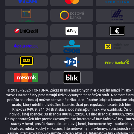
© 2015 - 2026 FORTUNA. Zákaz hrania hazardných hier osobám mladším ako 
rokov. Hazardné hry predstavujú riziko vysokých finančných strát. Nadmerné hra
prináša so sebou aj možné zdravotné riziká. Identifikačné údaje a kontaktné úda
úradu, ktorý udelil individuálne licencie: Úrad pre reguláciu hazardných hier,
Križkova 949/9, 811 04 Bratislava,
podatelna@urhh.sk
, www.urhh.sk. Číslo
individuálnej licencie: SB licencia 000183/2020, Casino licencia: 000002/2020
Druhy hazardných hier prevádzkovaných ako internetová hra: Stávkové hry - kurz
stávky v herni, prevádzkach a internetovej herni, Internetové hry - stolové hry
(kartové, ruleta, kocky) v i-kasíne, Internetové hry na výherných prístrojoch v i-
kasíne, Internetové hry - okamžité lotérie v i-kasíne, Internetové hry - stolové hry