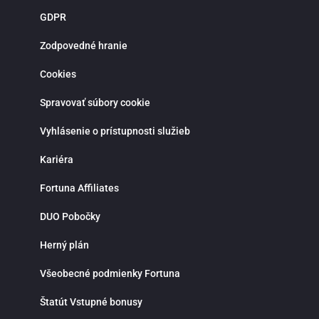
novoregistrovaných zákazníkov sú pripravené atraktívne vstupné bonusy,
GDPR
stávky bez rizika a pravidelné promo akcie. Verní hráči môžu získať rôzne
odmeny, zapojiť sa do súťaží a využiť špeciálne ponuky spojené s významným
športovými udalosťami. Bonusová ponuka sa pravidelne obmieňa a prináša
Zodpovedné hranie
viac možností, ako zvýšiť šancu na výhru. Moderná mobilná aplikácia Fortuna
pre iOS a Android umožňuje pohodlné športové stávkovanie kdekoľvek.
Cookies
Aplikácia poskytuje rýchly prístup k stávkam, live udalostiam, histórii tiketov a
správe hráčskeho účtu. Vďaka notifikáciám budeš vždy informovaný o
najnovších akciách, bonusoch a dôležitých zápasoch. Fortuna kladie dôraz na
Spravovať súbory cookie
zodpovedné hranie a ponúka možnosť nastavenia limitov na vklady, stávky
alebo čas strávený stávkovaním. V prípade otázok je k dispozícii zákaznícka
Vyhlásenie o prístupnosti služieb
podpora prostredníctvom live chatu, ktorá ti rada pomôže rýchlo a
profesionálne. Ak hľadáš spoľahlivú stávkovú kanceláriu so silným zázemím,
bohatou ponukou športových stávok, kvalitnými kurzmi a modernými funkciami
Kariéra
Fortuna je správnou voľbou. Využi možnosti online športového stávkovania,
stav na svoje športové znalosti a vychutnaj si napätie a radosť z výhier na
Fortuna Affiliates
jednom mieste.
DUO Pobočky
Herný plán
Všeobecné podmienky Fortuna
Štatút Vstupné bonusy