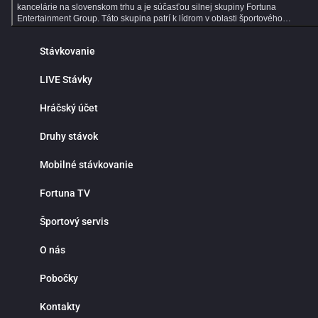
kancelárie na slovenskom trhu a je súčasťou silnej skupiny Fortuna
Entertainment Group. Táto skupina patrí k lídrom v oblasti športového
stávkovania v strednej Európe a už viac ako 30 rokov prináša hráčom kvalitné
služby, širokú ponuku športových stávok a profesionálny zákaznícky servis.
Stávkovanie
Dlhoročné skúsenosti, moderné technológie a dôraz na bezpečnosť robia z
Fortuny ideálne miesto pre všetkých fanúšikov online športového stávkovania.
Online športové stávkovanie vo Fortune ponúka tisíce predzápasových aj live
LIVE Stávky
stávok každý deň. V ponuke nájdeš populárne športy ako futbal, hokej, tenis,
basketbal či volejbal, ale aj motorsport, MMA, e‑športy a mnoho ďalších
Hráčský účet
športových udalostí z celého sveta. Prehľadné rozhranie ti umožní rýchlo nájsť
obľúbené ligy, súťaže a zápasy, na ktoré môžeš stávkovať za atraktívnych
kurzov. Jednou z hlavných výhod online športového stávkovania je pohodlie a
Druhy stávok
nepretržitý prístup k stávkam. Nemusíš navštevovať kamenné pobočky ani
čakať v radoch. Športové stávky máš vždy poruke v mobile, tablete alebo
Mobilné stávkovanie
počítači. Fortuna funguje nonstop a ponúka rýchle vyhodnotenie tiketov,
okamžité pripísanie výhier, bezpečné vklady a výbery a maximálnu diskrétnosť
Prečo stávkovať práve vo Fortune? Okrem bohatej ponuky športových udalostí
Fortuna TV
sa môžeš spoľahnúť na výhodné stávkové kurzy, detailné štatistiky a prehľad
analýzy zápasov. Fortuna patrí medzi najlepšie stávkové kancelárie v pokrytí
Športový servis
domácich aj zahraničných líg, vrátane slovenského a českého futbalu či hokej
Či už preferuješ single stávky, kombinované tikety alebo systémové
stávkovanie, Fortuna ti poskytne všetky nástroje na profesionálne tipovanie.
O nás
Live stávky prinášajú maximálny adrenalín a možnosť reagovať na priebeh
zápasu v reálnom čase. Kurzy sa neustále aktualizujú a ty môžeš stávkovať
Pobočky
počas celého stretnutia. Stav na góly, rohy, fauly, vylúčenia alebo ďalší vývoj
zápasu a využi najlepšie príležitosti priamo počas hry. Live stávkovanie je
ideálne pre skúsenejších tipérov aj pre hráčov, ktorí majú radi dynamiku a
Kontakty
rýchle rozhodovanie. Fortuna myslí aj na nových hráčov. Pre