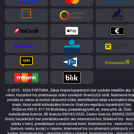
© 2015 - 2026 FORTUNA. Zákaz hrania hazardných hier osobám mladším ako 
rokov. Hazardné hry predstavujú riziko vysokých finančných strát. Nadmerné hra
prináša so sebou aj možné zdravotné riziká. Identifikačné údaje a kontaktné úda
úradu, ktorý udelil individuálne licencie: Úrad pre reguláciu hazardných hier,
Križkova 949/9, 811 04 Bratislava,
podatelna@urhh.sk
, www.urhh.sk. Číslo
individuálnej licencie: SB licencia 000183/2020, Casino licencia: 000002/2020
Druhy hazardných hier prevádzkovaných ako internetová hra: Stávkové hry - kurz
stávky v herni, prevádzkach a internetovej herni, Internetové hry - stolové hry
(kartové, ruleta, kocky) v i-kasíne, Internetové hry na výherných prístrojoch v i-
kasíne, Internetové hry - okamžité lotérie v i-kasíne, Internetové hry - stolové hry