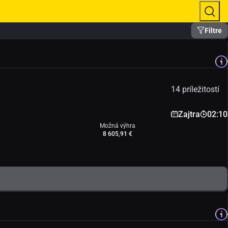
Filtre
14 príležitostí
Zajtra
02:10
Možná výhra
8 605,91 €