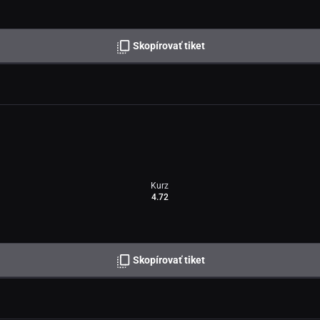
Skopírovať tiket
Kurz
4.72
Skopírovať tiket