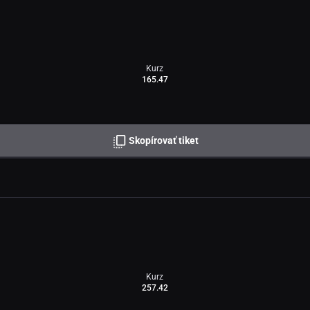
Kurz
165.47
Skopírovať tiket
Kurz
257.42