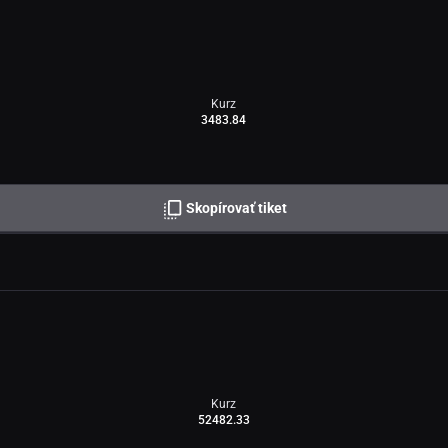
Kurz
3483.84
Skopírovať tiket
Kurz
52482.33