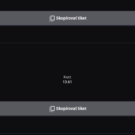
Skopírovať tiket
Kurz
13.61
Skopírovať tiket