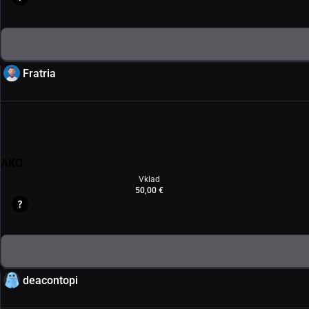
Fratria
AKO
Vklad
50,00 €
deacontopi