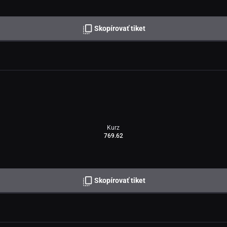
Skopírovať tiket
Kurz
769.62
Skopírovať tiket