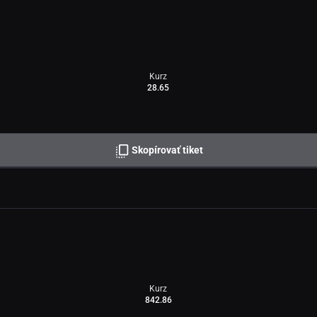
Kurz
28.65
Skopírovať tiket
Kurz
842.86