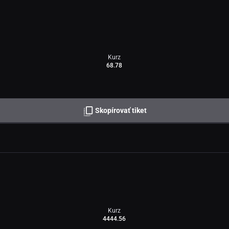
Kurz
68.78
Skopírovať tiket
Kurz
4444.56