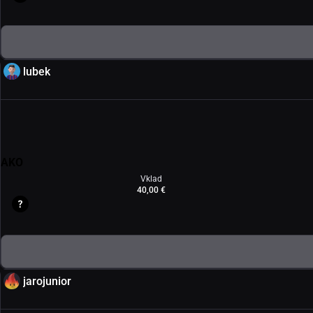
lubek
AKO
Vklad
40,00 €
jarojunior