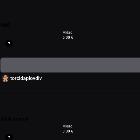
AKO
Vklad
5,00 €
torcidaplovdiv
Malá domov
Vklad
3,00 €