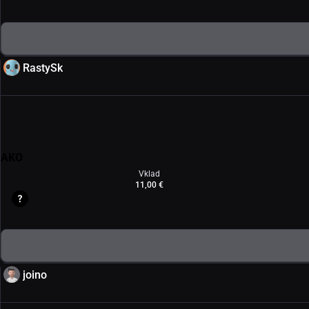
RastySk
AKO
Vklad
11,00 €
joino