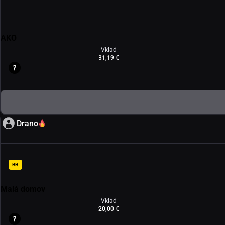
AKO
Vklad
31,19 €
Drano
BB
Malá domov
Vklad
20,00 €