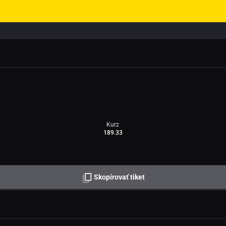
Kurz
189.33
Skopírovať tiket