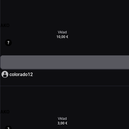
AKO
Vklad
10,00 €
colorado12
AKO
Vklad
3,00 €