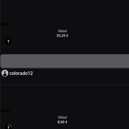
AKO
Vklad
35,35 €
colorado12
AKO
Vklad
8,00 €