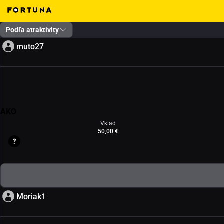
Podľa atraktivity
common.ticketarena.title.inspirations
muto27
AKO
Vklad
50,00 €
Moriak1