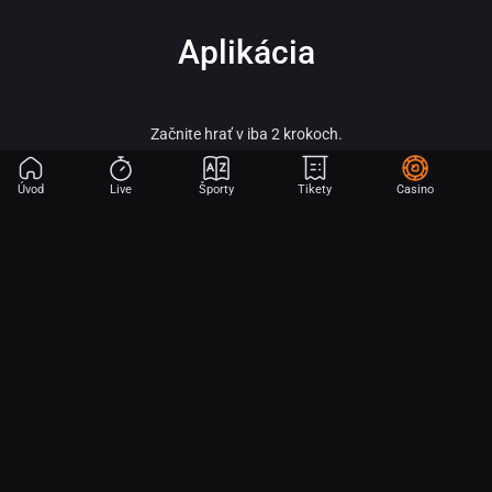
Aplikácia
Začnite hrať v iba 2 krokoch.
Úvod
Live
Športy
Tikety
Casino
Fortuna – vitaj vo svete online športového stávkovania, adrenalínu a veľkých
výhier!
Fortuna patrí medzi najobľúbenejšie a najspoľahlivejšie licencované stávkové
kancelárie na slovenskom trhu a je súčasťou silnej skupiny Fortuna
Entertainment Group. Táto skupina patrí k lídrom v oblasti športového
stávkovania v strednej Európe a už viac ako 30 rokov prináša hráčom kvalitné
služby, širokú ponuku športových stávok a profesionálny zákaznícky servis.