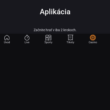
Aplikácia
Začnite hrať v iba 2 krokoch.
Úvod
Live
Športy
Tikety
Casino
Fortuna – vitaj vo svete online športového stávkovania, adrenalínu a veľkých
výhier!
Fortuna patrí medzi najobľúbenejšie a najspoľahlivejšie licencované stávkové
kancelárie na slovenskom trhu a je súčasťou silnej skupiny Fortuna
Entertainment Group. Táto skupina patrí k lídrom v oblasti športového
stávkovania v strednej Európe a už viac ako 30 rokov prináša hráčom kvalitné
služby, širokú ponuku športových stávok a profesionálny zákaznícky servis.