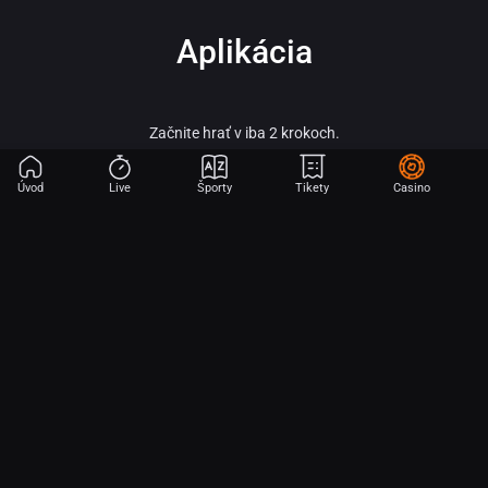
Aplikácia
Začnite hrať v iba 2 krokoch.
Úvod
Live
Športy
Tikety
Casino
Fortuna – vitaj vo svete online športového stávkovania, adrenalínu a veľkých
výhier!
Fortuna patrí medzi najobľúbenejšie a najspoľahlivejšie licencované stávkové
kancelárie na slovenskom trhu a je súčasťou silnej skupiny Fortuna
Entertainment Group. Táto skupina patrí k lídrom v oblasti športového
stávkovania v strednej Európe a už viac ako 30 rokov prináša hráčom kvalitné
služby, širokú ponuku športových stávok a profesionálny zákaznícky servis.