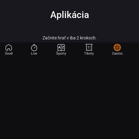
Aplikácia
Začnite hrať v iba 2 krokoch.
Úvod
Live
Športy
Tikety
Casino
Fortuna – vitaj vo svete online športového stávkovania, adrenalínu a veľkých
výhier!
Fortuna patrí medzi najobľúbenejšie a najspoľahlivejšie licencované stávkové
kancelárie na slovenskom trhu a je súčasťou silnej skupiny Fortuna
Entertainment Group. Táto skupina patrí k lídrom v oblasti športového
stávkovania v strednej Európe a už viac ako 30 rokov prináša hráčom kvalitné
služby, širokú ponuku športových stávok a profesionálny zákaznícky servis.